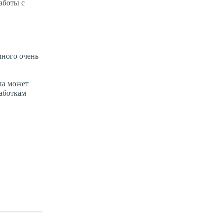
аботы с
много очень
на может
работкам