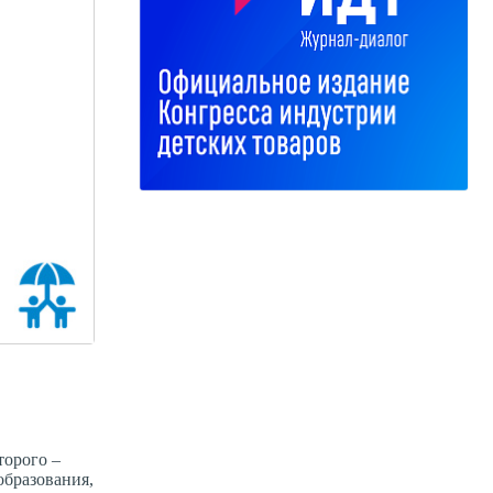
торого –
образования,