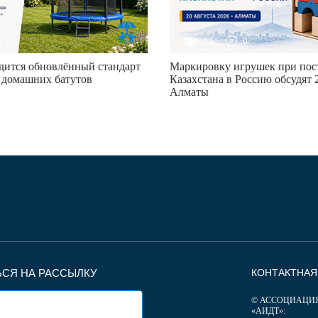
0
83
0
дится обновлённый стандарт
Маркировку игрушек при пост
 домашних батутов
Казахстана в Россию обсудят 2
Алматы
СЯ НА РАССЫЛКУ
КОНТАКТНА
© АССОЦИАЦИ
«АИДТ»: