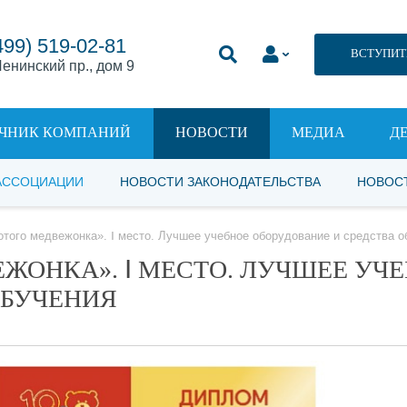
499) 519-02-81
ВСТУПИТ
енинский пр., дом 9
ЧНИК КОМПАНИЙ
НОВОСТИ
МЕДИА
Д
АССОЦИАЦИИ
НОВОСТИ ЗАКОНОДАТЕЛЬСТВА
НОВОС
отого медвежонка». Ⅰ место. Лучшее учебное оборудование и средства о
ЖОНКА». Ⅰ МЕСТО. ЛУЧШЕЕ УЧ
ОБУЧЕНИЯ