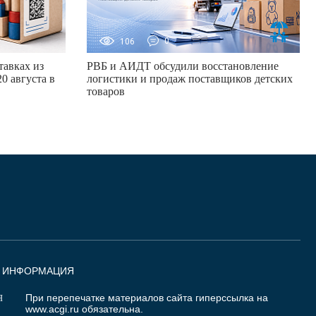
106
0
авках из
РВБ и АИДТ обсудили восстановление
0 августа в
логистики и продаж поставщиков детских
товаров
Я ИНФОРМАЦИЯ
При перепечатке материалов сайта гиперссылка на
Я
www.acgi.ru
обязательна.