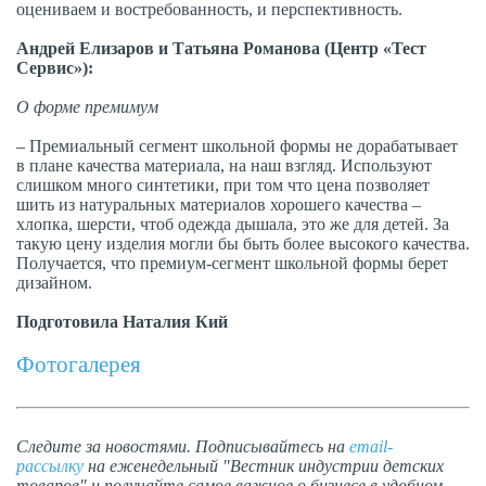
оцениваем и востребованность, и перспективность.
Андрей Елизаров и Татьяна Романова
(Центр «Тест
Сервис»)
:
О форме премимум
–
Премиальный сегмент школьной формы не дорабатывает
в плане качества материала, на наш взгляд. Используют
слишком много синтетики, при том что цена позволяет
шить из натуральных материалов хорошего качества
–
х
лопка, шерсти, чтоб одежда дышала, это же для детей. За
такую цену изделия могли бы быть более высокого качества.
Получается, что премиум-сегмент школьной формы берет
дизайном.
Подготовила Наталия Кий
Фотогалерея
Следите за новостями. Подписывайтесь на
email-
рассылку
на еженедельный "Вестник индустрии детских
товаров" и получайте самое важное о бизнесе в удобном