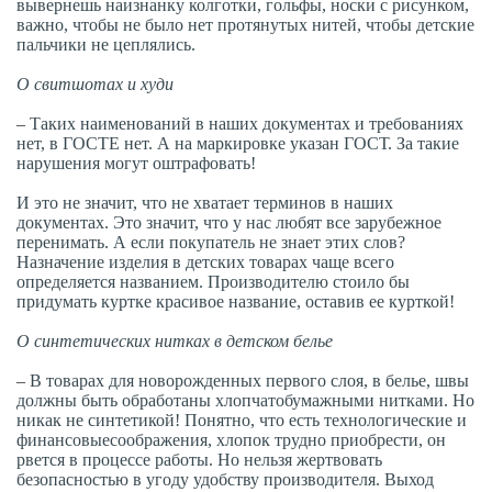
вывернешь наизнанку колготки, гольфы, носки с рисунком,
важно, чтобы не было
н
ет протянутых нитей, чтобы детские
пальчики не цеплялись.
О свитшотах и худи
–
Таких наименований в наших документах и требованиях
нет, в ГОСТЕ нет. А на маркировке указан ГОСТ. За такие
нарушения могут оштрафовать!
И это не значит, что не хватает терминов в наших
документах. Это значит, что у нас любят все зарубежное
перенимать. А если покупатель не знает этих слов?
Назначение изделия в детских товарах чаще всего
определяется названием. Производителю стоило бы
придумать куртке красивое название, оставив ее курткой!
О синтетических нитках в детском белье
–
В товарах для новорожденных первого слоя, в белье, швы
должны быть обработаны хлопчатобумажными нитками. Но
никак не синтетикой! Понятно, что есть технологические и
финансовыесоображения, хлопок трудно приобрести, он
рвется в процессе работы. Но нельзя жертвовать
безопасностью в угоду удобству производителя. Выход