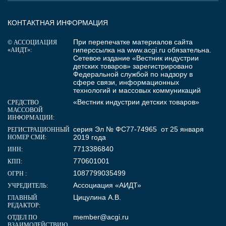
КОНТАКТНАЯ ИНФОРМАЦИЯ
При перепечатке материалов сайта
© АССОЦИАЦИЯ
гиперссылка на
www.acgi.ru
обязательна.
«АИДТ»:
Сетевое издание «Вестник индустрии
детских товаров» зарегистрировано
Федеральной службой по надзору в
сфере связи, информационных
технологий и массовых коммуникаций
«Вестник индустрии детских товаров»
СРЕДСТВО
МАССОВОЙ
ИНФОРМАЦИИ:
серия Эл № ФС77-74965 от 25 января
РЕГИСТРАЦИОННЫЙ
2019 года
НОМЕР СМИ:
7713386840
ИНН:
770601001
КПП:
1087799035499
ОГРН :
Ассоциация «АИДТ»
УЧРЕДИТЕЛЬ:
Цицулина А.В.
ГЛАВНЫЙ
РЕДАКТОР:
member@acgi.ru
ОТДЕЛ ПО
ВЗАИМОДЕЙСТВИЮ