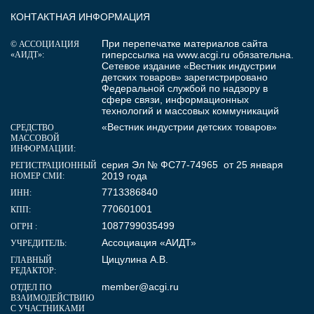
КОНТАКТНАЯ ИНФОРМАЦИЯ
При перепечатке материалов сайта
© АССОЦИАЦИЯ
гиперссылка на
www.acgi.ru
обязательна.
«АИДТ»:
Сетевое издание «Вестник индустрии
детских товаров» зарегистрировано
Федеральной службой по надзору в
сфере связи, информационных
технологий и массовых коммуникаций
«Вестник индустрии детских товаров»
СРЕДСТВО
МАССОВОЙ
ИНФОРМАЦИИ:
серия Эл № ФС77-74965 от 25 января
РЕГИСТРАЦИОННЫЙ
2019 года
НОМЕР СМИ:
7713386840
ИНН:
770601001
КПП:
1087799035499
ОГРН :
Ассоциация «АИДТ»
УЧРЕДИТЕЛЬ:
Цицулина А.В.
ГЛАВНЫЙ
РЕДАКТОР:
member@acgi.ru
ОТДЕЛ ПО
ВЗАИМОДЕЙСТВИЮ
С УЧАСТНИКАМИ