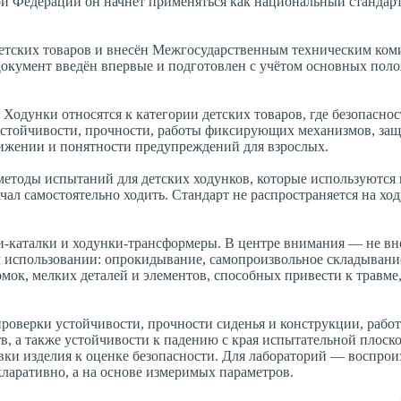
й Федерации он начнёт применяться как национальный стандарт 
етских товаров и внесён Межгосударственным техническим ком
Документ введён впервые и подготовлен с учётом основных пол
Ходунки относятся к категории детских товаров, где безопаснос
: устойчивости, прочности, работы фиксирующих механизмов, за
вижении и понятности предупреждений для взрослых.
методы испытаний для детских ходунков, которые используются 
ачал самостоятельно ходить. Стандарт не распространяется на хо
ки-каталки и ходунки-трансформеры. В центре внимания — не в
ом использовании: опрокидывание, самопроизвольное складывани
мок, мелких деталей и элементов, способных привести к травме
роверки устойчивости, прочности сиденья и конструкции, рабо
, а также устойчивости к падению с края испытательной плоско
вки изделия к оценке безопасности. Для лабораторий — воспро
ларативно, а на основе измеримых параметров.