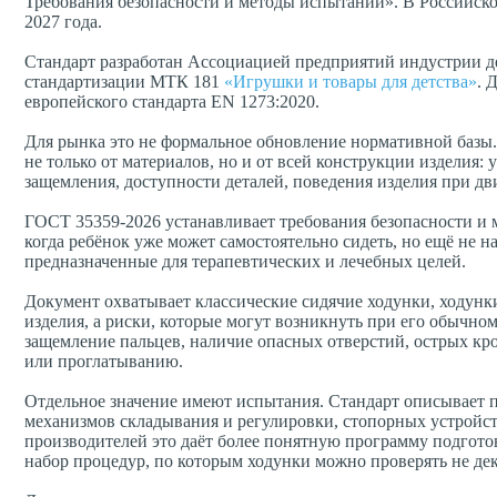
Требования безопасности и методы испытаний». В Российско
2027 года.
Стандарт разработан Ассоциацией предприятий индустрии д
стандартизации МТК 181
«Игрушки и товары для детства»
. 
европейского стандарта EN 1273:2020.
Для рынка это не формальное обновление нормативной базы. 
не только от материалов, но и от всей конструкции изделия
защемления, доступности деталей, поведения изделия при д
ГОСТ 35359-2026 устанавливает требования безопасности и 
когда ребёнок уже может самостоятельно сидеть, но ещё не н
предназначенные для терапевтических и лечебных целей.
Документ охватывает классические сидячие ходунки, ходун
изделия, а риски, которые могут возникнуть при его обычн
защемление пальцев, наличие опасных отверстий, острых кро
или проглатыванию.
Отдельное значение имеют испытания. Стандарт описывает п
механизмов складывания и регулировки, стопорных устройств
производителей это даёт более понятную программу подгото
набор процедур, по которым ходунки можно проверять не дек