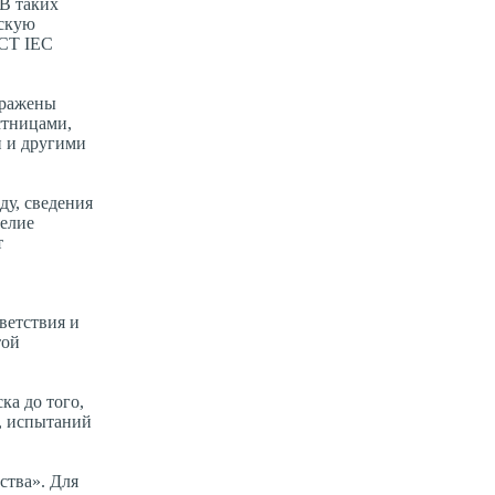
В таких
ескую
ОСТ IEC
тражены
стницами,
и и другими
ду, сведения
делие
т
ветствия и
той
ка до того,
я, испытаний
ства». Для