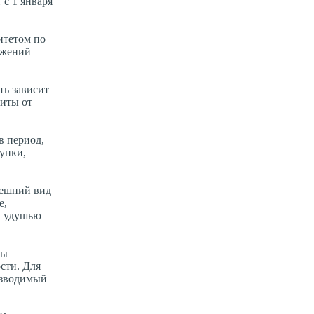
с 1 января
итетом по
ожений
ть зависит
щиты от
в период,
дунки,
нешний вид
е,
, удушью
ты
сти. Для
изводимый