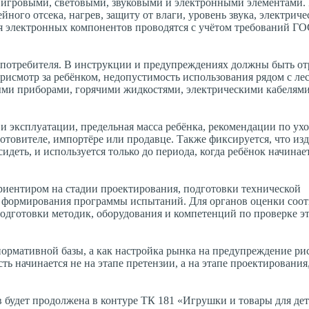
 игровыми, световыми, звуковыми и электронными элементами. 
ного отсека, нагрев, защиту от влаги, уровень звука, электрич
я электронных компонентов проводятся с учётом требований Г
 потребителя. В инструкции и предупреждениях должны быть о
рисмотр за ребёнком, недопустимость использования рядом с ле
ыми приборами, горячими жидкостями, электрическими кабелям
 эксплуатации, предельная масса ребёнка, рекомендации по ухо
готовителе, импортёре или продавце. Также фиксируется, что из
идеть, и используется только до периода, когда ребёнок начинае
риентиром на стадии проектирования, подготовки технической
и формирования программы испытаний. Для органов оценки соот
подготовки методик, оборудования и компетенций по проверке э
ормативной базы, а как настройка рынка на предупреждение рис
сть начинается не на этапе претензии, а на этапе проектировани
в будет продолжена в контуре ТК 181 «Игрушки и товары для дет