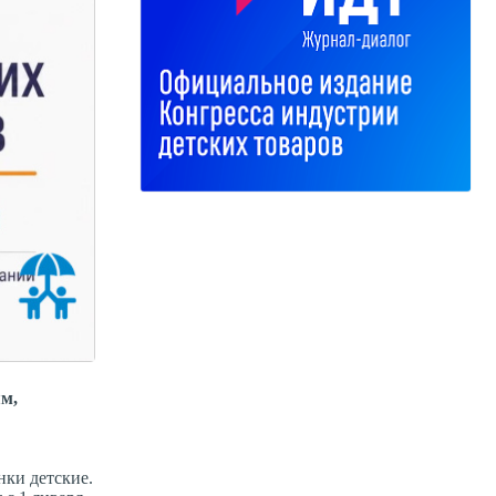
ям,
нки детские.