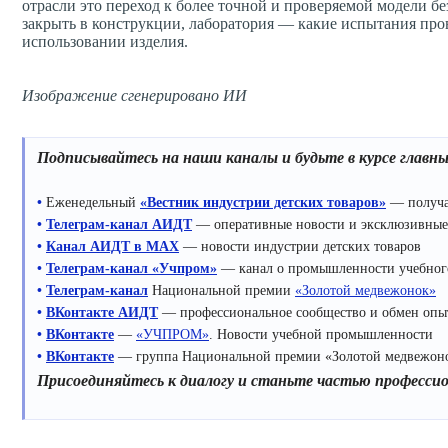
отрасли это переход к более точной и проверяемой модели б
закрыть в конструкции, лаборатория — какие испытания про
использовании изделия.
Изображение сгенерировано ИИ
Подписывайтесь на наши каналы и будьте в курсе главн
•
Еженедельный
«Вестник индустрии детских товаров»
— получа
•
Телеграм-канал АИДТ
— оперативные новости и эксклюзивные
•
Канал АИДТ в MAX
— новости индустрии детских товаров
•
Телеграм-канал «Учпром»
— канал о промышленности учебного
•
Телеграм-канал
Национальной премии
«Золотой медвежонок»
•
ВКонтакте АИДТ
— профессиональное сообщество и обмен опыто
•
ВКонтакте
—
«УЧПРОМ»
. Новости учебной промышленности
•
ВКонтакте
— группа Национальной премии «Золотой медвежон
Присоединяйтесь к диалогу и станьте частью професси