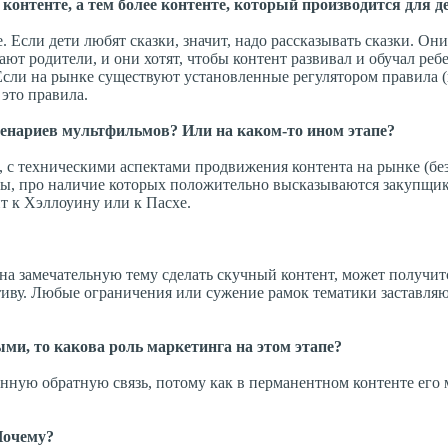
контенте, а тем более контенте, который производится для д
. Если дети любят сказки, значит, надо рассказывать сказки. Они
ют родители, и они хотят, чтобы контент развивал и обучал ребе
Если на рынке существуют установленные регулятором правила 
 это правила.
сценариев мультфильмов? Или на каком-то ином этапе?
, с техническими аспектами продвижения контента на рынке (бе
емы, про наличие которых положительно высказываются закупщи
нт к Хэллоуину или к Пасхе.
на замечательную тему сделать скучный контент, может получит
тиву. Любые ограничения или сужение рамок тематики заставляю
ми, то какова роль маркетинга на этом этапе?
енную обратную связь, потому как в перманентном контенте его
Почему?