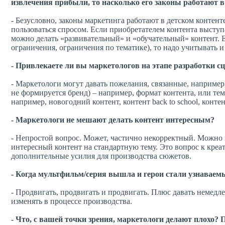
извлечения прибыли, то насколько его законы работают в 
- Безусловно, законы маркетинга работают в детском контенте
пользоваться спросом. Если приобретателем контента выступа
можно делать «развивательный» и «обучательный» контент. 
ограничения, ограничения по тематике), то надо учитывать и
- Привлекаете ли вы маркетологов на этапе разработки 
- Маркетологи могут давать пожелания, связанные, например
не формируется бренд) – например, формат контента, или т
например, новогодний контент, контент back to school, конте
- Маркетологи не мешают делать контент интересным?
- Непростой вопрос. Может, частично некорректный. Можно 
интересный контент на стандартную тему. Это вопрос к креа
дополнительные усилия для производства сюжетов.
- Когда мультфильм/серия вышла и герои стали узнаваемы
- Продвигать, продвигать и продвигать. Плюс давать немедл
изменять в процессе производства.
- Что, с вашей точки зрения, маркетологи делают плохо? 