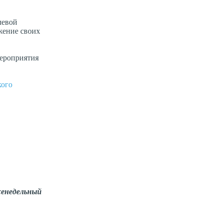
левой
жение своих
мероприятия
кого
енедельный