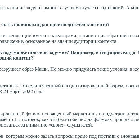
о есть они исследуют рынок в лучшем случае сегодняшний. А ко
 быть полезными для производителей контента?
ализ тенденций вместе с креаторами, организация обратной связи
родвижение, основанное на знании аудитории контента.
 угоду маркетинговой задумке? Например, в ситуации, когд
ающий контент?
 разрушает образ Маши. Но можно придумать такие условия, в к
аркетинга». Это единственный специализированный форум, посв
-24 марта 2022 года.
ированный форум, посвященный маркетингу в индустрии детски
Вместо 1-2 потоков, как это было обычно на форумах прошлых ле
вноваться за внимание «своих» слушателей.
в, которым можно задать вопросы прямо под постами с анонсам