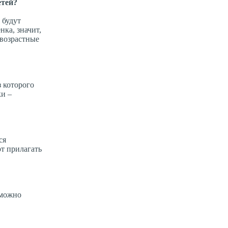
етей?
 будут
нка, значит,
(возрастные
з которого
ки –
ся
т прилагать
 можно