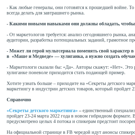
- Как любые генералы, они готовятся к прошедшей войне. Т
всегда делать для завтрашнего рынка.
- Какими новыми навыками они должны обладать, чтобы
- От маркетологов требуется: анализ сегодняшнего рынка, ан
аудитории, разработка потенциальных заданий, грамотное п
- Может ли герой мультсериала поменять свой характер в
в «Маше и Медведе» — хулиганка, а нужно создать обуч
- Маркетологи сказали бы: «Да». Авторы скажут: «Нет». Это
хулиганке поневоле приходится стать подающей пример.
Хотите узнать больше – приходите на «Секреты детского м
маркетингу в индустрии детских товаров, который пройдет 23
Справочно
«Секреты детского маркетинга»
–
единственный специализ
пройдет 23-24 марта 2022 года в новом гибридном формате. 
предусмотрено целых 4 потока и спикерам предстоит посоре
На официальной странице в FB чередой идут анонсы спикеро