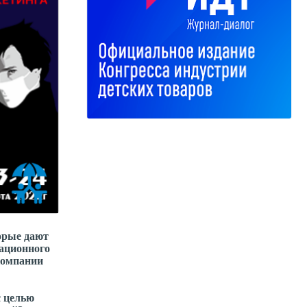
орые дают
ационного
компании
с целью