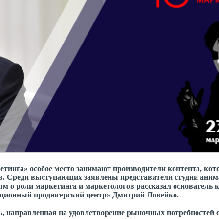
тинга» особое место занимают производители контента, кот
в. Среди выступающих заявлены представители студии аним
ым о роли маркетинга и маркетологов рассказал основатель 
ационный продюсерский центр» Дмитрий Ловейко.
ть, направленная на удовлетворение рыночных потребностей 