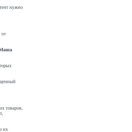
нтент нужно
 от
а Маша
оторых
ященный
х товаров,
т,
и их