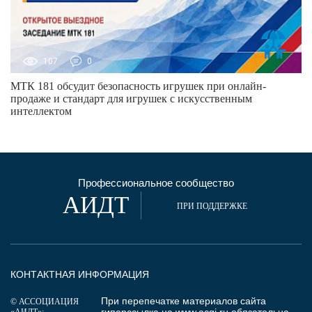
107
0
МТК 181 обсудит безопасность игрушек при онлайн-
продаже и стандарт для игрушек с искусственным
интеллектом
Профессиональное сообщество
АИДТ
ПРИ ПОДДЕРЖКЕ
КОНТАКТНАЯ ИНФОРМАЦИЯ
При перепечатке материалов сайта
© АССОЦИАЦИЯ
гиперссылка на
www.acgi.ru
обязательна.
«АИДТ»: