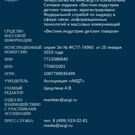
Сетевое издание «Вестник индустрии
детских товаров» зарегистрировано
Федеральной службой по надзору в
сфере связи, информационных
технологий и массовых коммуникаций
«Вестник индустрии детских товаров»
СРЕДСТВО
МАССОВОЙ
ИНФОРМАЦИИ:
серия Эл № ФС77-74965 от 25 января
РЕГИСТРАЦИОННЫЙ
2019 года
НОМЕР СМИ:
7713386840
ИНН:
770601001
КПП:
1087799035499
ОГРН :
Ассоциация «АИДТ»
УЧРЕДИТЕЛЬ:
Цицулина А.В.
ГЛАВНЫЙ
РЕДАКТОР:
member@acgi.ru
ОТДЕЛ ПО
ВЗАИМОДЕЙСТВИЮ
С УЧАСТНИКАМИ
АССОЦИАЦИИ:
тел. 8 (499) 519-02-81
ПРЕСС-СЛУЖБА:
media@acgi.ru