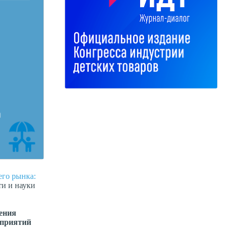
его рынка:
ти и науки
дения
дприятий