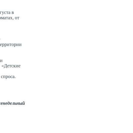
густа в
матах, от
е
территории
ии
, «Детские
спроса.
енедельный