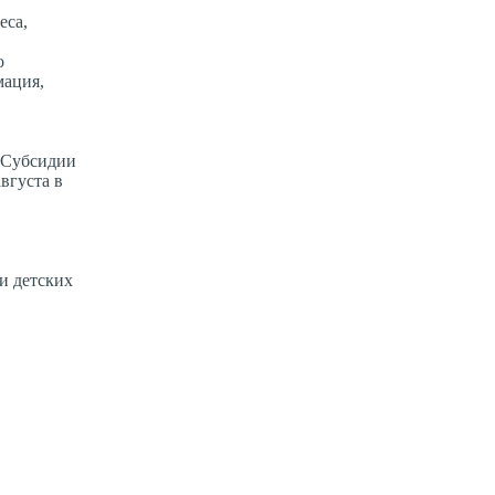
еса,
о
мация,
 «Субсидии
вгуста в
и детских