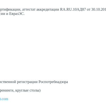
тификации, аттестат аккредитации RA.RU.10АД87 от 30.10.201
ссии и ЕвразЭС.
рственной регистрации Роспотребнадзора
енинги, круглые столы)
t.com