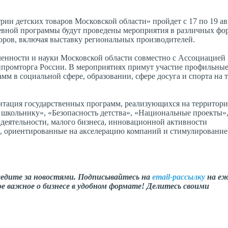
ии детских товаров Московской области» пройдет с 17 по 19 ав
евной программы будут проведены мероприятия в различных фор
воров, включая выставку региональных производителей.
енности и науки Московской области совместно с Ассоциацией
промторга России. В мероприятиях примут участие профильны
мм в социальной сфере, образовании, сфере досуга и спорта на 
ентация государственных программ, реализующихся на территор
 школьнику», «Безопасность детства», «Национальные проекты»
еятельности, малого бизнеса, инновационной активности
, ориентированные на акселерацию компаний и стимулирование 
ледите за новостями. Подписывайтесь на
email-рассылку
на еж
е важное о бизнесе в удобном формате! Делитесь своими