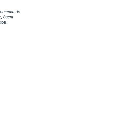
одства до
, дает
нюк,