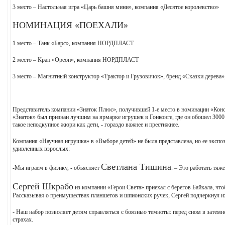
3 место – Настольная игра «Царь башня мини», компания «Десятое королевство»
НОМИНАЦИЯ «ПОЕХАЛИ»
1 место – Танк «Барс», компания НОРДПЛАСТ
2 место – Кран «Ореон», компания НОРДПЛАСТ
3 место – Магнитный конструктор «Трактор и Грузовичок», бренд «Сказки дерев
Представитель компании «Знаток Плюс», получившей 1-е место в номинации «Конс
«Знаток» был признан лучшим на ярмарке игрушек в Гонконге, где он обошел 3000 
такое неподкупное жюри как дети, - гораздо важнее и престижнее.
Компания «Научная игрушка» в «Выборе детей» не была представлена, но ее экспо
удивленных взрослых:
Светлана Тишина
-Мы играем в физику, - объясняет
. – Это работать тяж
Сергей Шкрабо
из компании «Герои Света» приехал с берегов Байкала, чт
Рассказывая о преимуществах планшетов и шпионских ручек, Сергей подчеркнул и
- Наш набор позволяет детям справляться с боязнью темноты: перед сном в затемн
страхах.