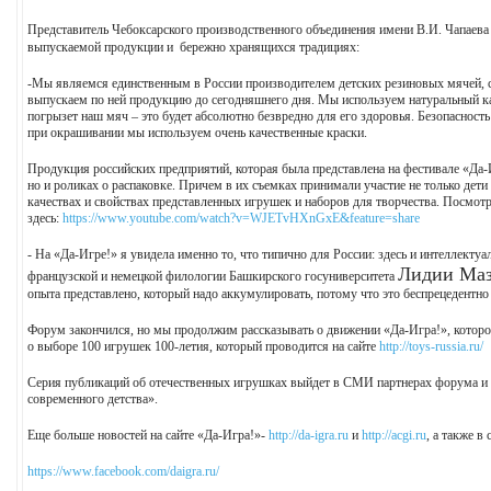
Представитель Чебоксарского производственного объединения имени В.И. Чапаев
выпускаемой продукции и бережно хранящихся традициях:
-Мы являемся единственным в России производителем детских резиновых мячей, с
выпускаем по ней продукцию до сегодняшнего дня. Мы используем натуральный ка
погрызет наш мяч – это будет абсолютно безвредно для его здоровья. Безопасност
при окрашивании мы используем очень качественные краски.
Продукция российских предприятий, которая была представлена на фестивале «Да-
но и роликах о распаковке. Причем в их съемках принимали участие не только дети 
качествах и свойствах представленных игрушек и наборов для творчества. Посмо
здесь:
https://www.youtube.com/watch?v=WJETvHXnGxE&feature=share
- На «Да-Игре!» я увидела именно то, что типично для России: здесь и интеллекту
Лидии Ма
французской и немецкой филологии Башкирского госуниверситета
опыта представлено, который надо аккумулировать, потому что это беспрецедентно 
Форум закончился, но мы продолжим рассказывать о движении «Да-Игра!», которое
о выборе 100 игрушек 100-летия, который проводится на сайте
http://toys-russia.ru/
Серия публикаций об отечественных игрушках выйдет в СМИ партнерах форума и 
современного детства».
Еще больше новостей на сайте «Да-Игра!»-
http://da-igra.ru
и
http://acgi.ru
, а также в
https://www.facebook.com/daigra.ru/