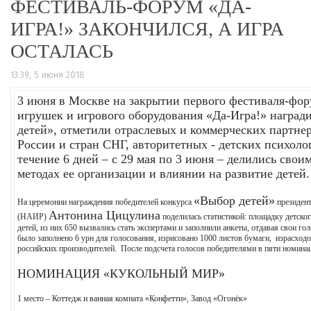
ФЕСТИВАЛЬ-ФОРУМ «ДА-
ИГРА!» ЗАКОНЧИЛСЯ, А ИГРА
ОСТАЛАСЬ
13:39, 5 июня 2018
3 июня в Москве на закрытии первого фестиваля-фор
игрушек и игрового оборудования «Да-Игра!» наград
детей», отметили отраслевых и коммерческих партне
России и стран СНГ, авторитетных - детских психолог
течение 6 дней – с 29 мая по 3 июня – делились свои
методах ее организации и влиянии на развитие детей.
«Выбор детей»
На церемонии награждения победителей конкурса
президент
Антонина Цицулина
(НАИР)
поделилась статистикой: площадку детского
детей, из них 650 вызвались стать экспертами и заполнили анкеты, отдавая свои го
было заполнено 6 урн для голосования, изрисовано 1000 листов бумаги, израсходов
российских производителей. После подсчета голосов победителями в пяти номинац
НОМИНАЦИЯ «КУКОЛЬНЫЙ МИР»
1 место – Коттедж и ванная комната «Конфетти», Завод «Огонёк»