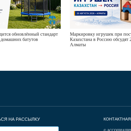
0
88
0
дится обновлённый стандарт
Маркировку игрушек при пост
 домашних батутов
Казахстана в Россию обсудят 2
Алматы
СЯ НА РАССЫЛКУ
КОНТАКТНА
© АССОЦИАЦИ