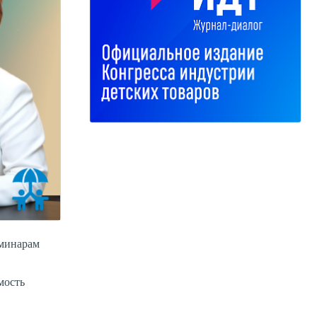
еминарам
мость