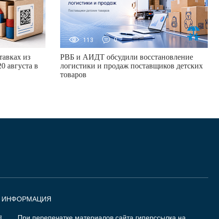
113
0
авках из
РВБ и АИДТ обсудили восстановление
0 августа в
логистики и продаж поставщиков детских
товаров
Я ИНФОРМАЦИЯ
При перепечатке материалов сайта гиперссылка на
Я