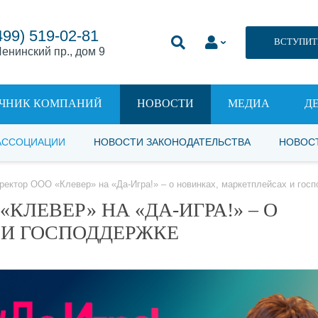
499) 519-02-81
ВСТУПИТ
енинский пр., дом 9
ЧНИК КОМПАНИЙ
НОВОСТИ
МЕДИА
Д
АССОЦИАЦИИ
НОВОСТИ ЗАКОНОДАТЕЛЬСТВА
НОВОС
ректор ООО «Клевер» на «Да-Игра!» – о новинках, маркетплейсах и гос
КЛЕВЕР» НА «ДА-ИГРА!» – О
 И ГОСПОДДЕРЖКЕ