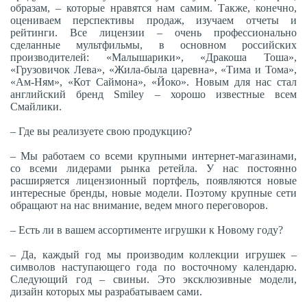
образам, – которые нравятся нам самим. Также, конечно,
оцениваем перспективы продаж, изучаем отчеты и
рейтинги. Все лицензии – очень профессионально
сделанные мультфильмы, в основном российских
производителей: «Малышарики», «Дракоша Тоша»,
«Грузовичок Лева», «Жила-была царевна», «Тима и Тома»,
«Ам-Ням», «Кот Саймона», «Йоко». Новым для нас стал
английский бренд Smiley – хорошо известные всем
Смайлики.
– Где вы реализуете свою продукцию?
– Мы работаем со всеми крупными интернет-магазинами,
со всеми лидерами рынка ретейла. У нас постоянно
расширяется лицензионный портфель, появляются новые
интересные бренды, новые модели. Поэтому крупные сети
обращают на нас внимание, ведем много переговоров.
– Есть ли в вашем ассортименте игрушки к Новому году?
– Да, каждый год мы производим коллекции игрушек –
символов наступающего года по восточному календарю.
Следующий год – свиньи. Это эксклюзивные модели,
дизайн которых мы разрабатываем сами.