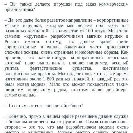
– Вы также делаете игрушки под заказ коммерческим
организациям?
– Да, это даже более развитое направление – корпоративные
мягкие игрушки, которые мы делаем под заказ для
различных компаний, в количестве от 100 штук. Мы стали
самыми «крутыми» разработчиками мягких игрушек в
России именно потому, что долгое время шили
корпоративные игрушки. Заказчики часто присылают
сложные эскизы, очень странные и необычные образы. Как
правило, это какой-нибудь корпоративный персонаж,
который надо выполнить в плюше: например, веселый
унитаз, фантастические существа, шестиглазые
восьмиголовые драконы. Мы подсчитали, что за все время
изготовили около 1 800 разных тиражей, и каждый раз это
была новая модель. Мало кто может похвастаться таким
широким модельным рядом, поэтому наши дизайнеры
самые сильные.
– То есть у вас есть свое дизайн-бюро?
– Конечно, прямо в нашем офисе размещена дизайн-служба
с большим количеством сотрудников. Самая сильная наша
сторона – это то, что мы разрабатываем модели очень
быстро и качественно. Можем быстро сделать образец,