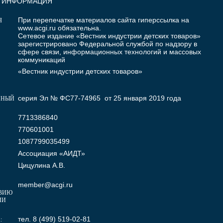
Я ИНФОРМАЦИЯ
При перепечатке материалов сайта гиперссылка на
Я
www.acgi.ru
обязательна.
Сетевое издание «Вестник индустрии детских товаров»
зарегистрировано Федеральной службой по надзору в
сфере связи, информационных технологий и массовых
коммуникаций
«Вестник индустрии детских товаров»
серия Эл № ФС77-74965 от 25 января 2019 года
ННЫЙ
7713386840
770601001
1087799035499
Ассоциация «АИДТ»
Цицулина А.В.
member@acgi.ru
ВИЮ
МИ
тел. 8 (499) 519-02-81
: