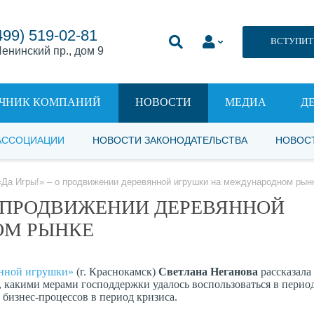
499) 519-02-81
ВСТУПИТ
енинский пр., дом 9
ЧНИК КОМПАНИЙ
НОВОСТИ
МЕДИА
Д
АССОЦИАЦИИ
НОВОСТИ ЗАКОНОДАТЕЛЬСТВА
НОВОС
Да Игры!» – о продвижении деревянной игрушки на международном рын
 О ПРОДВИЖЕНИИ ДЕРЕВЯННОЙ
ОМ РЫНКЕ
янной игрушки»
(г. Краснокамск)
Светлана Неганова
рассказала
какими мерами господдержки удалось воспользоваться в перио
бизнес-процессов в период кризиса.