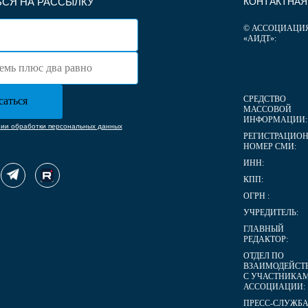
СЯ НА РАССЫЛКУ
КОНТАКТНА
© АССОЦИАЦИ
«АИДТ»:
СРЕДСТВО
МАССОВОЙ
ИНФОРМАЦИИ:
нии обработки персональных данных
РЕГИСТРАЦИО
НОМЕР СМИ:
ИНН:
КПП:
ОГРН :
УЧРЕДИТЕЛЬ:
ГЛАВНЫЙ
РЕДАКТОР:
ОТДЕЛ ПО
ВЗАИМОДЕЙСТ
С УЧАСТНИКА
АССОЦИАЦИИ:
ПРЕСС-СЛУЖБА