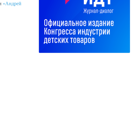
ки
«Андрей