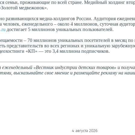
тся семьи, проживающие по всей стране. Медийный холдинг вто
«Золотой медвежонок».
рно развивающихся медиа-холдингов России. Аудитория ежеднев
 человек, еженедельного – около 4 миллионов, суточная аудито
.ru
достигает 5 миллионов уникальных пользователей.
щаемости – 70 миллионов уникальных посетителей в месяц по
еть представительств во всех регионах и уникальную зарубежн
идеохостинги «КП» — это 3,4 миллиона подписчиков.
 еженедельный «Вестник индустрии детских товаров» и получ
тями, высказывайте свое мнение и размещайте рекламу на наши
4 августа 2026