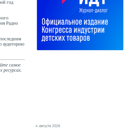
рой год
ного
рия Радио
 последним
ую аудиторию
айте самое
х ресурсах.
4 августа 2026