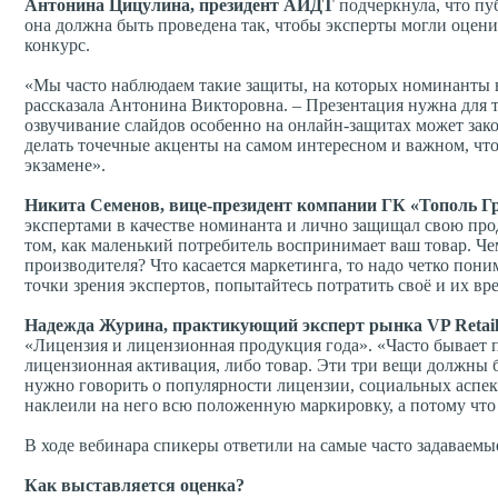
Антонина Цицулина, президент АИДТ
подчеркнула, что пу
она должна быть проведена так, чтобы эксперты могли оцени
конкурс.
«Мы часто наблюдаем такие защиты, на которых номинанты вы
рассказала Антонина Викторовна. – Презентация нужна для т
озвучивание слайдов особенно на онлайн-защитах может зак
делать точечные акценты на самом интересном и важном, что
экзамене».
Никита Семенов, вице-президент компании ГК «Тополь Г
экспертами в качестве номинанта и лично защищал свою про
том, как маленький потребитель воспринимает ваш товар. Че
производителя? Что касается маркетинга, то надо четко пони
точки зрения экспертов, попытайтесь потратить своё и их в
Надежда Журина, практикующий эксперт рынка VP Retail 
«Лицензия и лицензионная продукция года». «Часто бывает п
лицензионная активация, либо товар. Эти три вещи должны б
нужно говорить о популярности лицензии, социальных аспект
наклеили на него всю положенную маркировку, а потому что 
В ходе вебинара спикеры ответили на самые часто задаваемы
Как выставляется оценка?