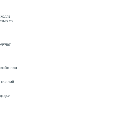
 холле
рямо со
олучат
нлайн или
в полной
щадке