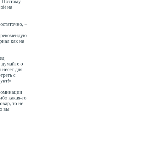
. Поэтому
ной на
остаточно, –
е
Я рекомендую
риал как на
ед
 думайте о
 несет для
треть с
дукт!»
 номинации
ибо какая-то
вар, то не
то вы