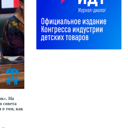
ок». На
о совета
о том, как