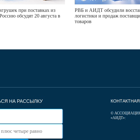
грушек при поставках из
РВБ и АИДТ обсудили восста
Россию обсудят 20 августа в
логистики и продаж поставщи
товаров
СЯ НА РАССЫЛКУ
КОНТАКТНА
© АССОЦИАЦИ
«АИДТ»: