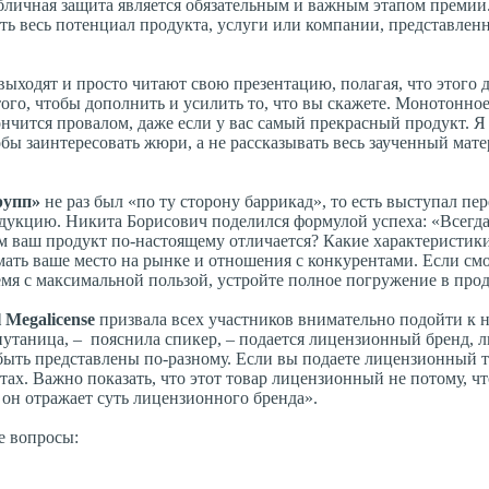
бличная защита является обязательным и важным этапом премии
ть весь потенциал продукта, услуги или компании, представлен
ходят и просто читают свою презентацию, полагая, что этого д
ого, чтобы дополнить и усилить то, что вы скажете. Монотонно
ончится провалом, даже если у вас самый прекрасный продукт. 
бы заинтересовать жюри, а не рассказывать весь заученный мате
рупп»
не раз был «по ту сторону баррикад», то есть выступал пер
дукцию. Никита Борисович поделился формулой успеха: «Всегда
м ваш продукт по-настоящему отличается? Какие характеристики
мать ваше место на рынке и отношения с конкурентами. Если смо
ремя с максимальной пользой, устройте полное погружение в про
Megalicense
призвала всех участников внимательно подойти к
утаница, – пояснила спикер, – подается лицензионный бренд, л
ыть представлены по-разному. Если вы подаете лицензионный то
ах. Важно показать, что этот товар лицензионный не потому, ч
он отражает суть лицензионного бренда».
е вопросы: