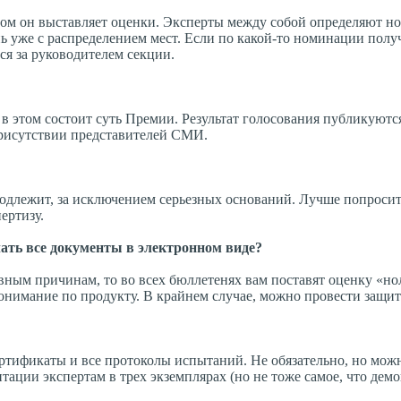
ром он выставляет оценки. Эксперты между собой определяют н
 уже с распределением мест. Если по какой-то номинации полу
ся за руководителем секции.
 в этом состоит суть Премии. Результат голосования публикуютс
присутствии представителей СМИ.
подлежит, за исключением серьезных оснований. Лучше попроси
ертизу.
ать все документы в электронном виде?
ивным причинам, то во всех бюллетенях вам поставят оценку «но
онимание по продукту. В крайнем случае, можно провести защит
ертификаты и все протоколы испытаний. Не обязательно, но мож
ации экспертам в трех экземплярах (но не тоже самое, что дем