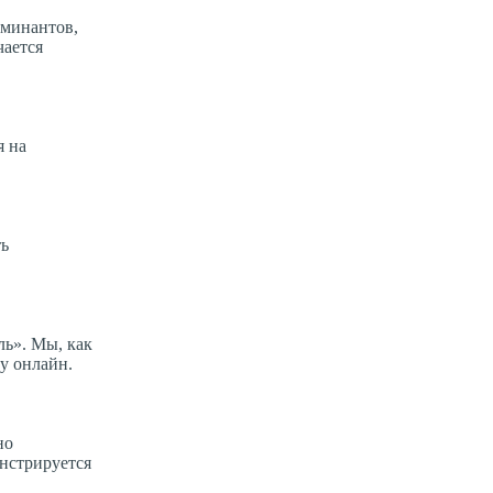
оминантов,
чается
я на
ть
ль». Мы, как
у онлайн.
но
онстрируется