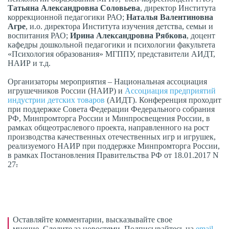
Татьяна Александровна Соловьева
, директор Института
коррекционной педагогики РАО;
Наталья Валентиновна
Агре
, и.о. директора Института изучения детства, семьи и
воспитания РАО;
Ирина Александровна Рябкова
, доцент
кафедры дошкольной педагогики и психологии факультета
«Психология образования» МГППУ, представители АИДТ,
НАИР и т.д.
Организаторы мероприятия – Национальная ассоциация
игрушечников России (НАИР) и
Ассоциация предприятий
индустрии детских товаров
(АИДТ). Конференция проходит
при поддержке Совета Федерации Федерального собрания
РФ, Минпромторга России и Минпросвещения России, в
рамках общеотраслевого проекта, направленного на рост
производства качественных отечественных игр и игрушек,
реализуемого НАИР при поддержке Минпромторга России,
в рамках Постановления Правительства РФ от 18.01.2017 N
27
.
Оставляйте комментарии, высказывайте свое
мнение. Следите за новостями. Подписывайтесь на
email-