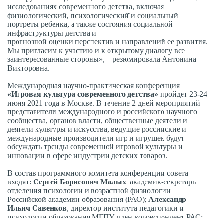
исследованиях современного детства, включая
физиологический, психологический̆ и социальный
портреты ребенка, а также состояния социальной
инфраструктуры детства и
прогнозной оценки перспектив и направлений ее развития.
Мы пригласим к участию и к открытому диалогу все
заинтересованные стороны», – резюмировала Антонина
Викторовна.
Международная научно-практическая конференция
«Игровая культура современного детства»
пройдет 23-24
июня 2021 года в Москве. В течение 2 дней мероприятий
представители международного и российского научного
сообщества, органов власти, общественные деятели и
деятели культуры и искусства, ведущие российские и
международные производители игр и игрушек будут
обсуждать тренды современной игровой культуры и
инновации в сфере индустрии детских товаров.
В состав программного комитета конференции совета
входят:
Сергей Борисович Малых
, академик-секретарь
отделения психологии и возрастной физиологии
Российской академии образования (РАО);
Александр
Ильич Савенков
, директор института педагогики и
психологии образования МГПУ, член-корреспондент РАО;