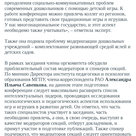
преодоления социально-коммуникативных проблем
современных дошкольников с помощью детской игры. К
работе конференции можно привлечь коллег из регионов,
готовых представить свои традиционные игры и игрушки.
У нас многонациональное государство, и этот аспект
необходимо также учитывать», – отметила эксперт.
Также она подняла проблему модернизации дошкольных
учреждений – комплектование развивающей средой яслей и
детских садов.
В рамках заседания члены оргкомитета обсудили
приблизительный состав модераторов и спикеров секций.
По мнению Директора института педагогики и психологии
образования МГПУ, члена-корреспондента РАО
Александра
Ильича Савенкова
, на данном этапе подготовки
конференции следует максимально расширить список
интеллектуальных лидеров, проводящих исследования
психологических и педагогических аспектов использования
игр и игрушек в развитии детей. Он отметил, что часть
таких специалистов участвует в заседании, часть
необходимо привлечь, а они, в свою очередь, выступят в
качестве модераторов секций, отберут докладчиков, и
примут участие в подготовке публикаций. Также спикер
подчеркнул, что модераторов секций следует ориентировать