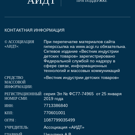
АИДТ
ПРИ ПОДДЕРЖКЕ
КОНТАКТНАЯ ИНФОРМАЦИЯ
При перепечатке материалов сайта
© АССОЦИАЦИЯ
гиперссылка на
www.acgi.ru
обязательна.
«АИДТ»:
Сетевое издание «Вестник индустрии
детских товаров» зарегистрировано
Федеральной службой по надзору в
сфере связи, информационных
технологий и массовых коммуникаций
«Вестник индустрии детских товаров»
СРЕДСТВО
МАССОВОЙ
ИНФОРМАЦИИ:
серия Эл № ФС77-74965 от 25 января
РЕГИСТРАЦИОННЫЙ
2019 года
НОМЕР СМИ:
7713386840
ИНН:
770601001
КПП:
1087799035499
ОГРН :
Ассоциация «АИДТ»
УЧРЕДИТЕЛЬ:
Цицулина А.В.
ГЛАВНЫЙ