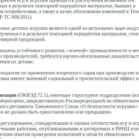
риалов игр и игрушек проводится для изучения возможностей
ых в результате повторной переработки материалов, бывших в
ия потребителями, а также в целях обоснования изменений в Те
 ТС 008/2011).
ых детских игрушек является одной из актуальных задач индус
ученного в результате повторной переработки материалов, стои
лимерной продукцией.
инципы устойчивого развития, «зеленой» промышленности и ме
и производителей, требуются научно-обоснованные доказательст
ения их детьми.
нициатив по применению вторичного сырья при производстве и
ативы имеют значимый социальный и просветительский эффект н
низации
(ОКВЭД 72.1), имеющие структурное подразделение (и
абораторию, аккредитованную Росаккредитацией на обязательно
кого регламента Таможенного Союза «О безопасности игрушек»
ии не должно быть приостановлено или прекращено.
 регулирования, стандартизации и оценки соответствия игр и и
я научными работами, опубликованными в цитируемых в РИНЦ ил
ческим опытом проведения испытаний в области обязательного