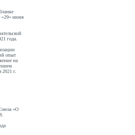
бланке
0 «29» июня
вательской
21 года.
низации
ий опыт
жение на
жением
 2021 г.
 Союза «О
8.
ода