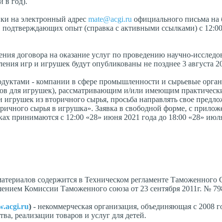
 в год).
вки на электронный адрес
mate@acgi.ru
официального письма на 
, подтверждающих опыт (справка с активными ссылками) с 12:0
ения договора на оказание услуг по проведению научно-исследо
ения игр и игрушек будут опубликованы не позднее 3 августа 20
одуктами - компании в сфере промышленности и сырьевые орга
алов для игрушек), рассматривающим и/или имеющим практическ
и игрушек из вторичного сырья, просьба направлять свое предло
ричного сырья в игрушка». Заявка в свободной форме, с прило
х принимаются с 12:00 «28» июня 2021 года до 18:00 «28» июля
материалов содержится в Техническом регламенте Таможенного
шением Комиссии Таможенного союза от 23 сентября 2011г. № 79
.acgi.ru
)
- некоммерческая организация, объединяющая с 2008 г
ва, реализации товаров и услуг для детей.