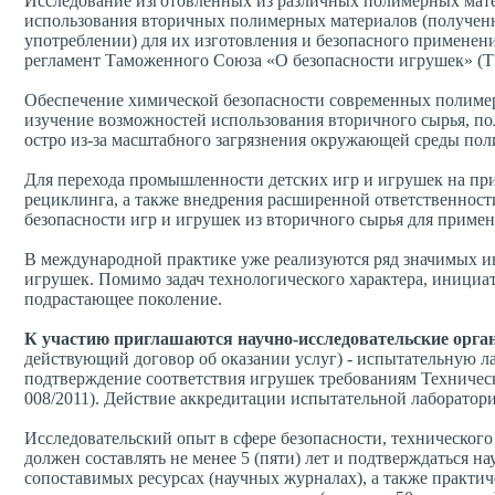
Исследование изготовленных из различных полимерных мате
использования вторичных полимерных материалов (полученн
употреблении) для их изготовления и безопасного применен
регламент Таможенного Союза «О безопасности игрушек» (ТР
Обеспечение химической безопасности современных полимерн
изучение возможностей использования вторичного сырья, пол
остро из-за масштабного загрязнения окружающей среды по
Для перехода промышленности детских игр и игрушек на пр
рециклинга, а также внедрения расширенной ответственност
безопасности игр и игрушек из вторичного сырья для примен
В международной практике уже реализуются ряд значимых и
игрушек. Помимо задач технологического характера, иници
подрастающее поколение.
К участию приглашаются научно-исследовательские орга
действующий договор об оказании услуг) - испытательную л
подтверждение соответствия игрушек требованиям Техничес
008/2011). Действие аккредитации испытательной лаборатор
Исследовательский опыт в сфере безопасности, технического
должен составлять не менее 5 (пяти) лет и подтверждатьс
сопоставимых ресурсах (научных журналах), а также практи