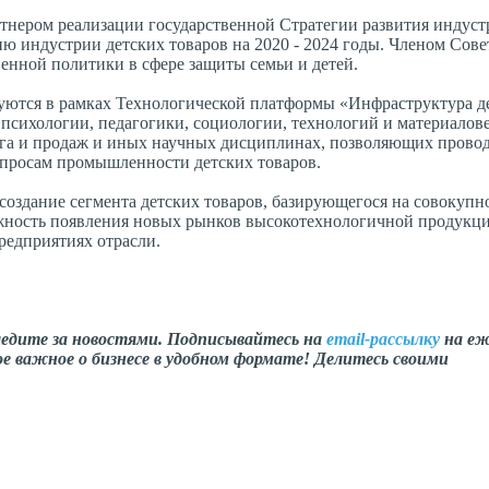
нером реализации государственной Стратегии развития индуст
ю индустрии детских товаров на 2020 - 2024 годы. Членом Сове
енной политики в сфере защиты семьи и детей.
уются в рамках Технологической платформы «Инфраструктура де
психологии, педагогики, социологии, технологий и материалов
нга и продаж и иных научных дисциплинах, позволяющих прово
просам промышленности детских товаров.
создание сегмента детских товаров, базирующегося на совокупн
ность появления новых рынков высокотехнологичной продукции
редприятиях отрасли.
ледите за новостями. Подписывайтесь на
email-рассылку
на еж
е важное о бизнесе в удобном формате! Делитесь своими