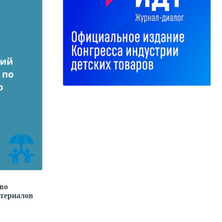
во
атериалов