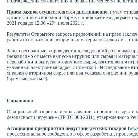
подтверждения соответствия игрушек (не менее 50 испытаний
Прием заявок осуществляется дистанционно
, путем отпра
организации в свободной форме, с приложением документов
2021 года до 12:00 «29» июля 2021 г.
Результаты Открытого запроса предложений на право заключ
работы использования вторичных материалов для их изготовл
Заинтересованные в проведении исследований со своими пр
(независимо от места выпуска игрушек или сырья и матери
переработки и выпуска вторичного сырья, изготовления игр 
указанный электронный адрес с пометкой «Исследование вто
справки о вторичном сырье или выпускаемых играх и игрушка
(время московское).
Справочно:
Официальный запрет на использование вторичного сырья и 
безопасности игрушек» (ТР ТС 008/2011), утвержденного Ре
Ассоциация предприятий индустрии детских товаров (
www
профессиональное сообщество в сфере разработки, производст