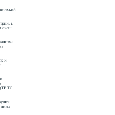
хнический
трии, а
т очень
ханизма
ва
гр и
а
ли
е
 (ТР ТС
грушек
и иных