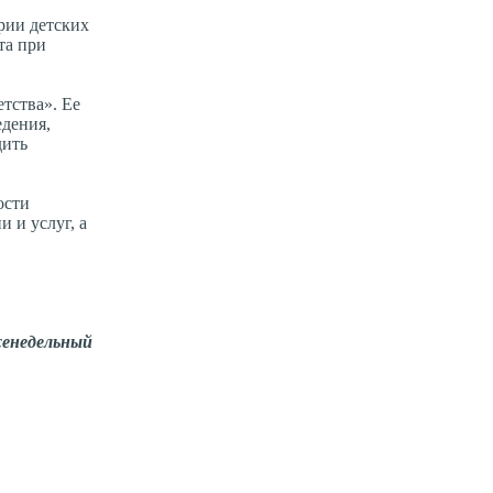
рии детских
та при
тства». Ее
едения,
дить
ости
 и услуг, а
енедельный