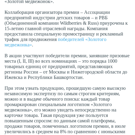
«Золотой медвежонок».
Коллаборация организатора премии – Ассоциации
предприятий индустрии детских товаров – и РВБ
(Объединенной компании Wildberries & Russ) приурочена к
15-летию главной отраслевой награды. Компания
предоставила специальную промостраницу и рекламный
трафик для продвижения
победителей «Золотого
медвежонка»
.
В акции участвуют победители премии, занявшие призовые
места (I, II, III) во всех номинациях – это порядка 1000
товарных единиц от предприятий, представляющих
регионы России – от Москвы и Нижегородской области до
Ижевска и Республики Башкортостан.
При этом узнать продукцию, прошедшую самую высокую
независимую экспертизу по самым строгим критериям,
можно и в выдаче обычного поиска: каждый товар
промаркирован специальным логотипом «Золотого
медвежонка», его можно увидеть непосредственно на
карточке товара. Такая продукция уже пользуется
повышенным спросом: по данным самой платформы,
продажи товаров, помеченных логотипом премии, в июле
увеличились в среднем на 8% по сравнению с июньскими