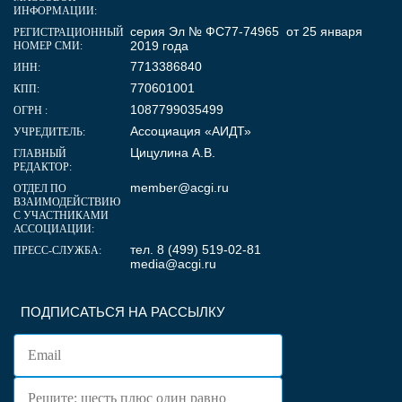
ИНФОРМАЦИИ:
серия Эл № ФС77-74965 от 25 января
РЕГИСТРАЦИОННЫЙ
2019 года
НОМЕР СМИ:
7713386840
ИНН:
770601001
КПП:
1087799035499
ОГРН :
Ассоциация «АИДТ»
УЧРЕДИТЕЛЬ:
Цицулина А.В.
ГЛАВНЫЙ
РЕДАКТОР:
member@acgi.ru
ОТДЕЛ ПО
ВЗАИМОДЕЙСТВИЮ
С УЧАСТНИКАМИ
АССОЦИАЦИИ:
тел. 8 (499) 519-02-81
ПРЕСС-СЛУЖБА:
media@acgi.ru
ПОДПИСАТЬСЯ НА РАССЫЛКУ