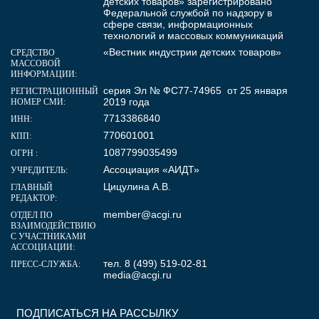
детских товаров» зарегистрировано
Федеральной службой по надзору в
сфере связи, информационных
технологий и массовых коммуникаций
«Вестник индустрии детских товаров»
СРЕДСТВО
МАССОВОЙ
ИНФОРМАЦИИ:
серия Эл № ФС77-74965 от 25 января
РЕГИСТРАЦИОННЫЙ
2019 года
НОМЕР СМИ:
7713386840
ИНН:
770601001
КПП:
1087799035499
ОГРН :
Ассоциация «АИДТ»
УЧРЕДИТЕЛЬ:
Цицулина А.В.
ГЛАВНЫЙ
РЕДАКТОР:
member@acgi.ru
ОТДЕЛ ПО
ВЗАИМОДЕЙСТВИЮ
С УЧАСТНИКАМИ
АССОЦИАЦИИ:
тел. 8 (499) 519-02-81
ПРЕСС-СЛУЖБА:
media@acgi.ru
ПОДПИСАТЬСЯ НА РАССЫЛКУ