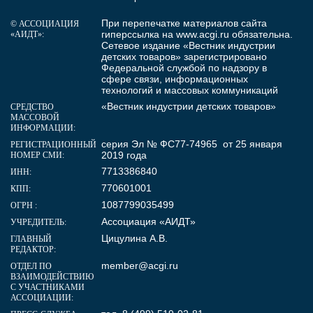
При перепечатке материалов сайта
© АССОЦИАЦИЯ
гиперссылка на
www.acgi.ru
обязательна.
«АИДТ»:
Сетевое издание «Вестник индустрии
детских товаров» зарегистрировано
Федеральной службой по надзору в
сфере связи, информационных
технологий и массовых коммуникаций
«Вестник индустрии детских товаров»
СРЕДСТВО
МАССОВОЙ
ИНФОРМАЦИИ:
серия Эл № ФС77-74965 от 25 января
РЕГИСТРАЦИОННЫЙ
2019 года
НОМЕР СМИ:
7713386840
ИНН:
770601001
КПП:
1087799035499
ОГРН :
Ассоциация «АИДТ»
УЧРЕДИТЕЛЬ:
Цицулина А.В.
ГЛАВНЫЙ
РЕДАКТОР:
member@acgi.ru
ОТДЕЛ ПО
ВЗАИМОДЕЙСТВИЮ
С УЧАСТНИКАМИ
АССОЦИАЦИИ: