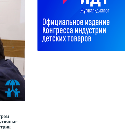
тром
жуточные
стрии