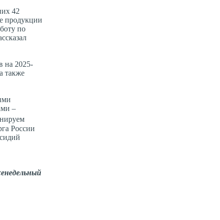
них 42
ие продукции
боту по
ассказал
 на 2025-
а также
ими
ами –
нируем
рга России
бсидий
енедельный