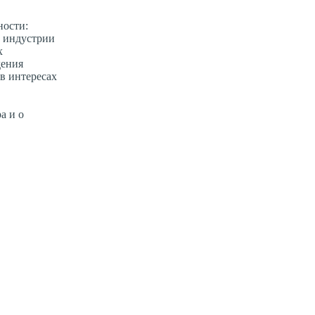
ности:
р индустрии
х
дения
в интересах
а и о