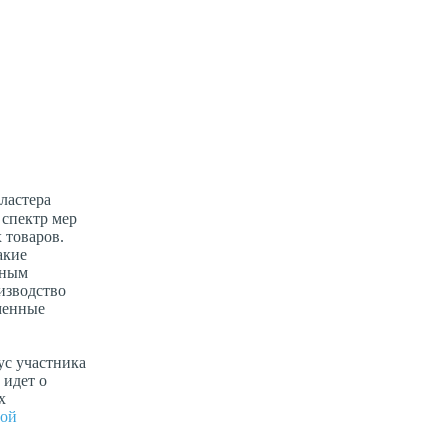
ластера
 спектр мер
 товаров.
акие
ьным
изводство
менные
ус участника
 идет о
х
ной