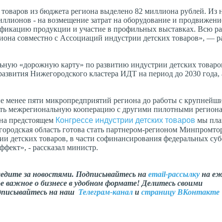
 товаров из бюджета региона выделено 82 миллиона рублей. Из 
миллионов - на возмещение затрат на оборудование и продвижен
ификацию продукции и участие в профильных выставках. Всю ра
она совместно с Ассоциаций индустрии детских товаров», — р
льную «дорожную карту» по развитию индустрии детских товаров
азвития Нижегородского кластера ИДТ на период до 2030 года, 
не менее пяти микропредприятий региона до работы с крупнейш
ить межрегиональную кооперацию с другими пилотными регион
Конгрессе индустрии детских товаров
 на предстоящем
мы пла
городская область готова стать партнером-регионом Минпромто
ии детских товаров, в части софинансирования федеральных су
фект», - рассказал министр.
ледите за новостями. Подписывайтесь на
email-рассылку
на еж
е важное о бизнесе в удобном формате! Делитесь своими
одписывайтесь на наш
Телеграм-канал
и
страницу ВКонтакте