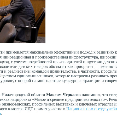
сти применяется максимально эффективный подход к развитию к
я инновационная и производственная инфраструктура, широкий
ход, с учетом потребностей производителей индустрии детских
оизводители детских товаров обозначат как приоритет — именно т
и и реализованы командой правительства, в частности, профил
бществом единомышленников, которые настроены развивать про
 уровне, с опорой на многолетние культурные традиции и совре
а Нижегородской области
Максим Черкасов
напомнил, что стат
амках нацпроекта «Малое и среднее предпринимательство». Речь
в бизнес-миссиях, профильных выставках и ключевых отраслевы
кого кластера ИДТ примет участие в
Национальном съезде учеб
я
.