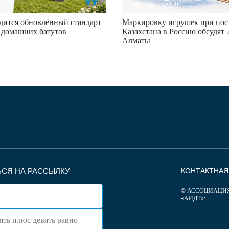
0
88
0
дится обновлённый стандарт
Маркировку игрушек при пост
 домашних батутов
Казахстана в Россию обсудят 2
Алматы
СЯ НА РАССЫЛКУ
КОНТАКТНА
© АССОЦИАЦИ
«АИДТ»: