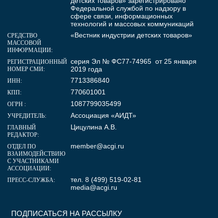
детских товаров» зарегистрировано
Федеральной службой по надзору в
сфере связи, информационных
технологий и массовых коммуникаций
«Вестник индустрии детских товаров»
СРЕДСТВО
МАССОВОЙ
ИНФОРМАЦИИ:
серия Эл № ФС77-74965 от 25 января
РЕГИСТРАЦИОННЫЙ
2019 года
НОМЕР СМИ:
7713386840
ИНН:
770601001
КПП:
1087799035499
ОГРН :
Ассоциация «АИДТ»
УЧРЕДИТЕЛЬ:
Цицулина А.В.
ГЛАВНЫЙ
РЕДАКТОР:
member@acgi.ru
ОТДЕЛ ПО
ВЗАИМОДЕЙСТВИЮ
С УЧАСТНИКАМИ
АССОЦИАЦИИ:
тел. 8 (499) 519-02-81
ПРЕСС-СЛУЖБА:
media@acgi.ru
ПОДПИСАТЬСЯ НА РАССЫЛКУ