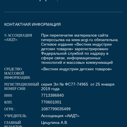
КОНТАКТНАЯ ИНФОРМАЦИЯ
При перепечатке материалов сайта
© АССОЦИАЦИЯ
гиперссылка на
www.acgi.ru
обязательна.
«АИДТ»:
Сетевое издание «Вестник индустрии
детских товаров» зарегистрировано
Федеральной службой по надзору в
сфере связи, информационных
технологий и массовых коммуникаций
«Вестник индустрии детских товаров»
СРЕДСТВО
МАССОВОЙ
ИНФОРМАЦИИ:
серия Эл № ФС77-74965 от 25 января
РЕГИСТРАЦИОННЫЙ
2019 года
НОМЕР СМИ:
7713386840
ИНН:
770601001
КПП:
1087799035499
ОГРН :
Ассоциация «АИДТ»
УЧРЕДИТЕЛЬ:
Цицулина А.В.
ГЛАВНЫЙ
РЕДАКТОР: