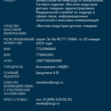
гиперссылка на
www.acgi.ru
обязательна.
«АИДТ»:
Сетевое издание «Вестник индустрии
детских товаров» зарегистрировано
Федеральной службой по надзору в
сфере связи, информационных
технологий и массовых коммуникаций
«Вестник индустрии детских товаров»
СРЕДСТВО
МАССОВОЙ
ИНФОРМАЦИИ:
серия Эл № ФС77-74965 от 25 января
РЕГИСТРАЦИОННЫЙ
2019 года
НОМЕР СМИ:
7713386840
ИНН:
770601001
КПП:
1087799035499
ОГРН :
Ассоциация «АИДТ»
УЧРЕДИТЕЛЬ:
Цицулина А.В.
ГЛАВНЫЙ
РЕДАКТОР:
member@acgi.ru
ОТДЕЛ ПО
ВЗАИМОДЕЙСТВИЮ
С УЧАСТНИКАМИ
АССОЦИАЦИИ:
тел. 8 (499) 519-02-81
ПРЕСС-СЛУЖБА:
media@acgi.ru