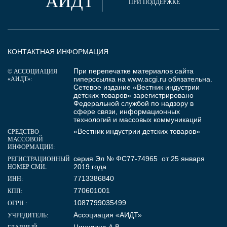
АИДТ
ПРИ ПОДДЕРЖКЕ
КОНТАКТНАЯ ИНФОРМАЦИЯ
При перепечатке материалов сайта
© АССОЦИАЦИЯ
гиперссылка на
www.acgi.ru
обязательна.
«АИДТ»:
Сетевое издание «Вестник индустрии
детских товаров» зарегистрировано
Федеральной службой по надзору в
сфере связи, информационных
технологий и массовых коммуникаций
«Вестник индустрии детских товаров»
СРЕДСТВО
МАССОВОЙ
ИНФОРМАЦИИ:
серия Эл № ФС77-74965 от 25 января
РЕГИСТРАЦИОННЫЙ
2019 года
НОМЕР СМИ:
7713386840
ИНН:
770601001
КПП:
1087799035499
ОГРН :
Ассоциация «АИДТ»
УЧРЕДИТЕЛЬ:
Цицулина А.В.