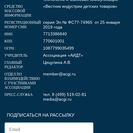
«Вестник индустрии детских товаров»
СРЕДСТВО
МАССОВОЙ
ИНФОРМАЦИИ:
серия Эл № ФС77-74965 от 25 января
РЕГИСТРАЦИОННЫЙ
2019 года
НОМЕР СМИ:
7713386840
ИНН:
770601001
КПП:
1087799035499
ОГРН :
Ассоциация «АИДТ»
УЧРЕДИТЕЛЬ:
Цицулина А.В.
ГЛАВНЫЙ
РЕДАКТОР:
member@acgi.ru
ОТДЕЛ ПО
ВЗАИМОДЕЙСТВИЮ
С УЧАСТНИКАМИ
АССОЦИАЦИИ:
тел. 8 (499) 519-02-81
ПРЕСС-СЛУЖБА:
media@acgi.ru
ПОДПИСАТЬСЯ НА РАССЫЛКУ