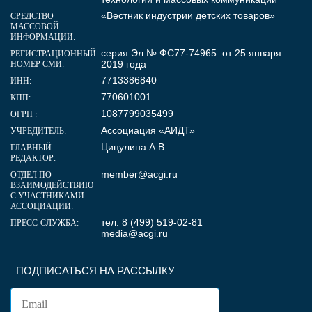
«Вестник индустрии детских товаров»
СРЕДСТВО
МАССОВОЙ
ИНФОРМАЦИИ:
серия Эл № ФС77-74965 от 25 января
РЕГИСТРАЦИОННЫЙ
2019 года
НОМЕР СМИ:
7713386840
ИНН:
770601001
КПП:
1087799035499
ОГРН :
Ассоциация «АИДТ»
УЧРЕДИТЕЛЬ:
Цицулина А.В.
ГЛАВНЫЙ
РЕДАКТОР:
member@acgi.ru
ОТДЕЛ ПО
ВЗАИМОДЕЙСТВИЮ
С УЧАСТНИКАМИ
АССОЦИАЦИИ:
тел. 8 (499) 519-02-81
ПРЕСС-СЛУЖБА:
media@acgi.ru
ПОДПИСАТЬСЯ НА РАССЫЛКУ