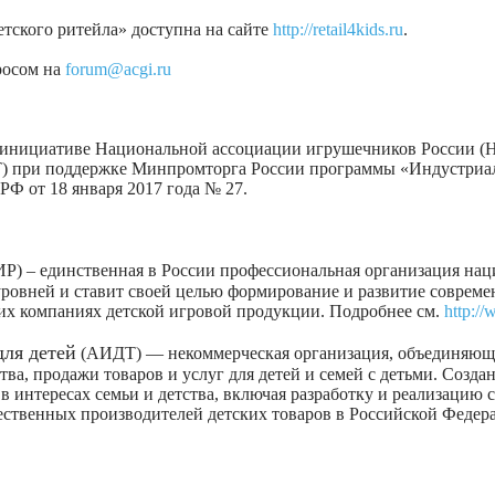
тского ритейла» доступна на сайте
http://retail4kids.ru
.
росом на
forum@acgi.ru
о инициативе Национальной ассоциации игрушечников России (
) при поддержке Минпромторга России программы «Индустриал
Ф от 18 января 2017 года № 27.
) – единственная в России профессиональная организация нац
 уровней и ставит своей целью формирование и развитие соврем
их компаниях детской игровой продукции. Подробнее см.
http://
для детей
(АИДТ) — некоммерческая организация, объединяющ
ва, продажи товаров и услуг для детей и семей с детьми. Создан
 в интересах семьи и детства, включая разработку и реализацию
ественных производителей детских товаров в Российской Федер