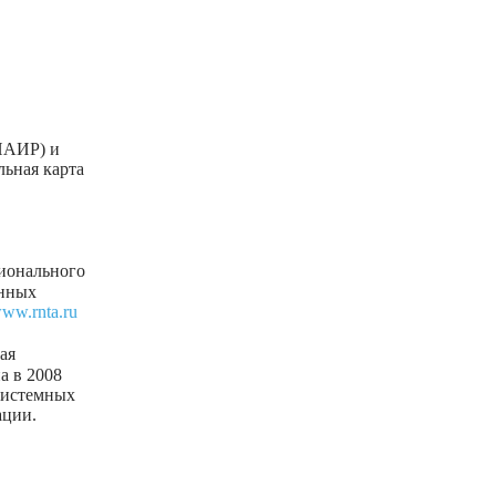
НАИР) и
ьная карта
ионального
енных
www.rnta.ru
ая
а в 2008
 системных
ации.