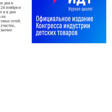
е дня в
 24 ноября и
е и в дни
 на
говых сетей.
участие,
 заочно