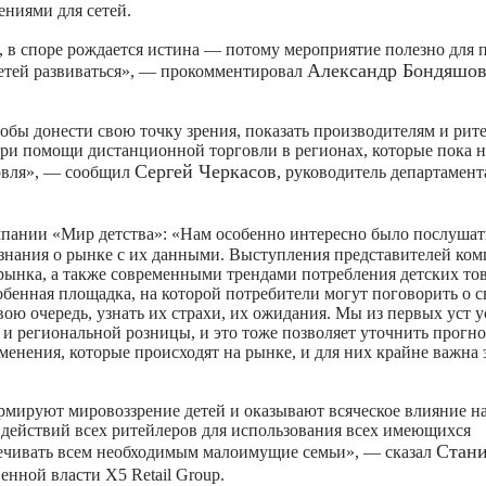
ениями для сетей.
, в споре рождается истина — потому мероприятие полезно для 
Александр Бондяшо
детей развиваться», — прокомментировал
тобы донести свою точку зрения, показать производителям и рит
ри помощи дистанционной торговли в регионах, которые пока н
Сергей Черкасов
овля», — сообщил
, руководитель департамент
омпании «Мир детства»: «Нам особенно интересно было послушат
и знания о рынке с их данными. Выступления представителей ко
 рынка, а также современными трендами потребления детских то
енная площадка, на которой потребители могут поговорить о с
вою очередь, узнать их страхи, их ожидания. Мы из первых уст
 и региональной розницы, и это тоже позволяет уточнить прогно
менения, которые происходят на рынке, и для них крайне важна
ормируют мировоззрение детей и оказывают всяческое влияние н
 действий всех ритейлеров для использования всех имеющихся
Стани
печивать всем необходимым малоимущие семьи», — сказал
енной власти X5 Retail Group.