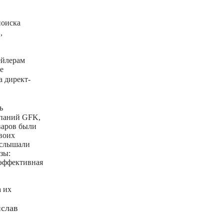
поиска
в
,
ейлерам
е
а директ-
ь
мпаний GFK,
варов были
воих
 услышали
зы:
 эффективная
а их
слав