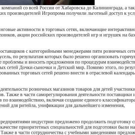
компаний со всей России от Хабаровска до Калининграда, а так
ких производителей Игропрома получили льготный доступ к усл
инговые активности в торговых сетях, включающие интерактивн
ехников, акции российских производителей игр и игрушек на ба
 поставщиков с категорийными менеджерами пяти розничных се
усель, по результатам которых было решено организовать горяч
 проблемы и вносить предложения по процедурам взаимодейст
х сетей Дочки-сыночки и Детский мир. Помимо этого, по резу
ованных торговых сетей решено внести в отраслевой календарь
деятельности розничных магазинов товаров для детей участник
. Также в части саморегулирования деятельности поставщики и
в по взаимодействию, включая создание единого классификатор
ений для ритейла, унификации для дальнейшего изменения,
предприятиями индустрии предложено продолжить подготовку 
 качестве приоритетных специальностей для подготовки были н
. Также в части сотрудничества с учебными заведениями предло