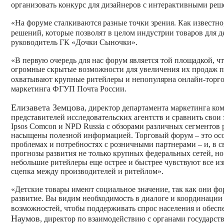
организовать конкурс для дизайнеров с интерактивными реш
«На форуме сталкиваются разные точки зрения. Как известно
решений, которые позволят в целом индустрии товаров для 
руководитель ГК «Дочки Сыночки».
«В первую очередь для нас форум является той площадкой, ч
огромные скрытые возможности для увеличения их продаж п
охватывают крупные ритейлеры и непопулярна онлайн-торг
маркетинга ФГУП Почта России.
Елизавета Земцова
, директор департамента маркетинга к
представителей исследовательских агентств и сравнить сво
Ipsos Comcon и NPD Russia с обзорами различных сегментов
насыщены полезной информацией. Торговый форум – это особ
проблемах и потребностях с розничными партнерами – и, в с
прогнозы развития не только крупных федеральных сетей, но
небольшие ритейлеры еще острее и быстрее чувствуют все из
сцепка между производителей и ритейлом».
«Детские товары имеют социальное значение, так как они ф
развитие. Вы видим необходимость в диалоге и координации
возможностей, чтобы поддерживать спрос населения и обес
Наумов
, директор по взаимодействию с органами государств