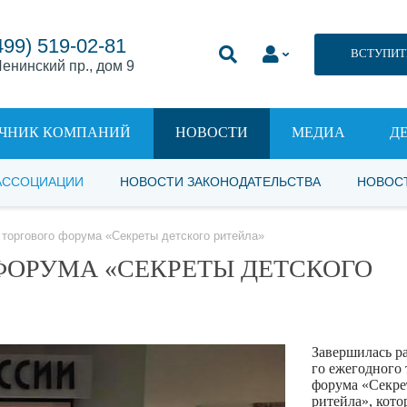
499) 519-02-81
ВСТУПИТ
енинский пр., дом 9
ЧНИК КОМПАНИЙ
НОВОСТИ
МЕДИА
Д
АССОЦИАЦИИ
НОВОСТИ ЗАКОНОДАТЕЛЬСТВА
НОВОС
о торгового форума «Секреты детского ритейла»
 ФОРУМА «СЕКРЕТЫ ДЕТСКОГО
Завершилась ра
го ежегодного 
форума «Секре
ритейла», кот