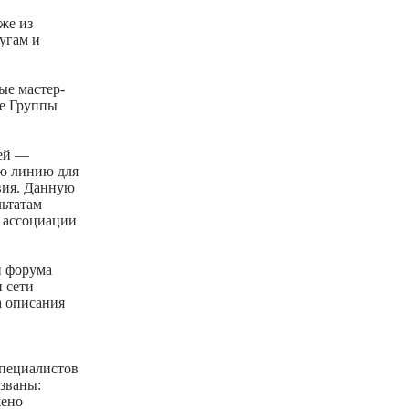
же из
угам и
ые мастер-
зе Группы
тей —
ую линию для
вия. Данную
льтатам
 ассоциации
и форума
 сети
а описания
специалистов
азваны:
жено