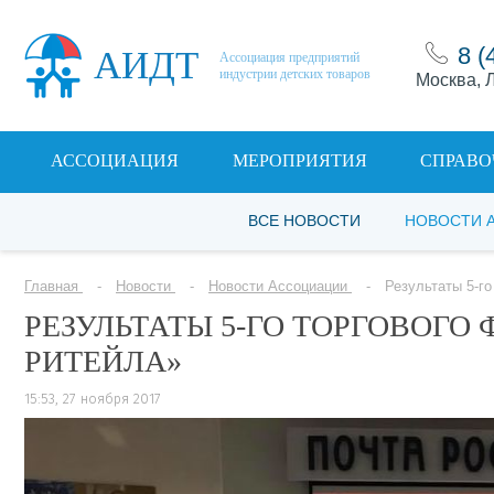
8 (
АИДТ
Ассоциация предприятий
индустрии детских товаров
Москва, Л
АССОЦИАЦИЯ
МЕРОПРИЯТИЯ
СПРАВО
ВСЕ НОВОСТИ
НОВОСТИ 
Главная
Новости
Новости Ассоциации
Результаты 5-г
РЕЗУЛЬТАТЫ 5-ГО ТОРГОВОГО
РИТЕЙЛА»
15:53, 27 ноября 2017