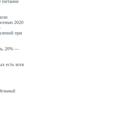
е питание
 или
осенью 2020
в
явлений при
ть, 20% —
х есть хотя
дельный