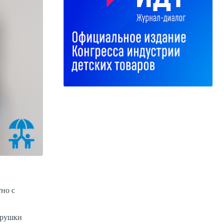
тно с
грушки