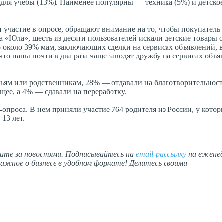
ы для учебы (13%). Наименее популярны — техника (5%) и детско
 участие в опросе, обращают внимание на то, чтобы покупатель
а «Юла», шесть из десяти пользователей искали детские товары 
то около 39% мам, заключающих сделки на сервисах объявлений, 
то папы почти в два раза чаще заводят дружбу на сервисах объ
зьям или родственникам, 28% — отдавали на благотворительнос
щее, а 4% — сдавали на переработку.
проса. В нем приняли участие 764 родителя из России, у которы
13 лет.
дите за новостями. Подписывайтесь на
email-рассылку
на ежене
ажное о бизнесе в удобном формате! Делитесь своими