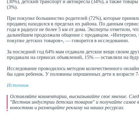
(30%), детский транспорт и автокресла (34%), а также товар
(3%).
При покупке большинство родителей (72%), которые приняли
продавец находился в пределах их района. По данным сервис
года в радиусе не более 5 км от дома. Эксперты отметили, ч
дальнейшем продолжали общение с продавцом. «Интересно, ч
покупке детских товаров», — говорится в исследовании.
За последний год 64% мам отдавали детские вещи своим дру
продавали на сервисах объявлений, 15% — оставляли на буду
Исследование проводилось методом количественного онлайн-о
бы один ребенок. У половины опрошенных дети в возрасте 7–
Источник
Родители, игрушки, перепродажа
Оставляйте комментарии,
высказывайте свое мнение
. Сле
"Вестник индустрии детских товаров" и получайте самое в
новостями и размещайте рекламу на наших ресурсах.