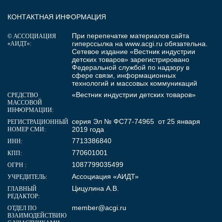
КОНТАКТНАЯ ИНФОРМАЦИЯ
При перепечатке материалов сайта
© АССОЦИАЦИЯ
гиперссылка на
www.acgi.ru
обязательна.
«АИДТ»:
Сетевое издание «Вестник индустрии
детских товаров» зарегистрировано
Федеральной службой по надзору в
сфере связи, информационных
технологий и массовых коммуникаций
«Вестник индустрии детских товаров»
СРЕДСТВО
МАССОВОЙ
ИНФОРМАЦИИ:
серия Эл № ФС77-74965 от 25 января
РЕГИСТРАЦИОННЫЙ
2019 года
НОМЕР СМИ:
7713386840
ИНН:
770601001
КПП:
1087799035499
ОГРН :
Ассоциация «АИДТ»
УЧРЕДИТЕЛЬ:
Цицулина А.В.
ГЛАВНЫЙ
РЕДАКТОР:
member@acgi.ru
ОТДЕЛ ПО
ВЗАИМОДЕЙСТВИЮ