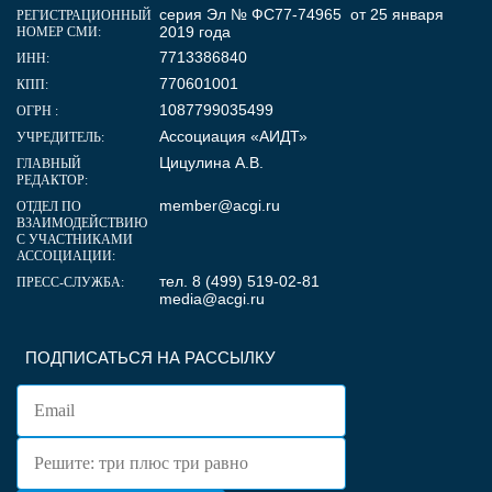
серия Эл № ФС77-74965 от 25 января
РЕГИСТРАЦИОННЫЙ
2019 года
НОМЕР СМИ:
7713386840
ИНН:
770601001
КПП:
1087799035499
ОГРН :
Ассоциация «АИДТ»
УЧРЕДИТЕЛЬ:
Цицулина А.В.
ГЛАВНЫЙ
РЕДАКТОР:
member@acgi.ru
ОТДЕЛ ПО
ВЗАИМОДЕЙСТВИЮ
С УЧАСТНИКАМИ
АССОЦИАЦИИ:
тел. 8 (499) 519-02-81
ПРЕСС-СЛУЖБА:
media@acgi.ru
ПОДПИСАТЬСЯ НА РАССЫЛКУ