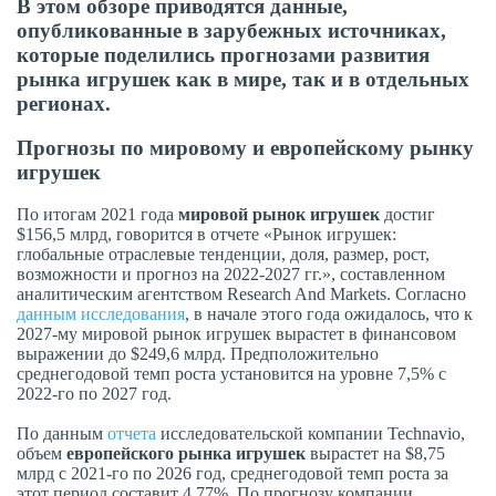
В этом обзоре приводятся данные,
опубликованные в зарубежных источниках,
которые поделились прогнозами развития
рынка игрушек как в мире, так и в отдельных
регионах.
Прогнозы по мировому и европейскому рынку
игрушек
По итогам 2021 года
мировой рынок игрушек
достиг
$156,5 млрд, говорится в отчете «Рынок игрушек:
глобальные отраслевые тенденции, доля, размер, рост,
возможности и прогноз на 2022-2027 гг.», составленном
аналитическим агентством Research And Markets. Согласно
данным исследования
, в начале этого года ожидалось, что к
2027-му мировой рынок игрушек вырастет в финансовом
выражении до $249,6 млрд. Предположительно
среднегодовой темп роста установится на уровне 7,5% с
2022-го по 2027 год.
По данным
отчета
исследовательской компании Technavio,
объем
европейского рынка игрушек
вырастет на $8,75
млрд с 2021-го по 2026 год, среднегодовой темп роста за
этот период составит 4,77%. По прогнозу компании,