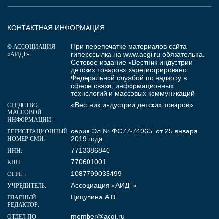
КОНТАКТНАЯ ИНФОРМАЦИЯ
При перепечатке материалов сайта
© АССОЦИАЦИЯ
гиперссылка на
www.acgi.ru
обязательна.
«АИДТ»:
Сетевое издание «Вестник индустрии
детских товаров» зарегистрировано
Федеральной службой по надзору в
сфере связи, информационных
технологий и массовых коммуникаций
«Вестник индустрии детских товаров»
СРЕДСТВО
МАССОВОЙ
ИНФОРМАЦИИ:
серия Эл № ФС77-74965 от 25 января
РЕГИСТРАЦИОННЫЙ
2019 года
НОМЕР СМИ:
7713386840
ИНН:
770601001
КПП:
1087799035499
ОГРН :
Ассоциация «АИДТ»
УЧРЕДИТЕЛЬ:
Цицулина А.В.
ГЛАВНЫЙ
РЕДАКТОР:
member@acgi.ru
ОТДЕЛ ПО