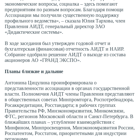
экономические вопросы, социалка – здесь помогают
предприятиям по разным вопросам. Благодаря помощи
Ассоциации мы получили существенную поддержку
профильного ведомства», – сказала Юлия Тархова, член
Правления АИДТ, генеральный директор ЗАО
«Дидактические системы».
В ходе заседания был утвержден годовой отчет и
бухгалтерская (финансовая) отчетность АИДТ и НАИР.
Собрание одобрило решение АИДТ о выходе из состава
акционеров АО «ГРАНД ЭКСПО».
Планы близкие и дальние
Антонина Цицулина проинформировала о
представленности ассоциации в органах государственной
власти. Полномочия АИДТ члены Правления представляют
в общественных советах Минпромторга, Роспотребнадзора,
Росаккредитации, Росстандарта; в рабочих группах
Правительства РФ, Минэкономразвития, Минкомсвязи,
ФТС, регионов Московской области и Санкт-Петербурга. В
ближайших планах – углубление взаимодействия с
Минфином, Минпросвещения, Минэкономразвития России,
Роспатентом, Росстатом, приоритетными для индустрии
регионами.