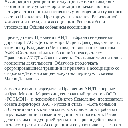
Ассоциации предприятий индустрии детских товаров в
соответствии с уставом организации в начале нового
четырехлетнего цикла состоялось утверждение актуального
состава Правления, Президиума правления, Ревизионной
комиссии и президента ассоциации. Решения были
утверждены Общим собранием ассоциации.
Председателем Правления АИДТ избрана генеральный
директор ПАО «Детский мир» Мария Давыдова, сменив на
этом посту Владимира Чирахова, ставшего президентом
АФК «Система». «Быть избранной председателем
Правления АИДТ – большая честь. Это новые темы и новые
горизонты деятельности. Обязуюсь продолжать
сформировавшиеся традиции и привлечь в ассоциацию со
стороны «Детского мира» новую экспертизу», - сказала
Мария Давыдова.
Заместителями председателя Правления АИДТ впервые
избран Михаил Маркоткин, генеральный директор ООО
«РОСМЭН», и переизбран Виктор Ярмоленко, председатель
совета директоров ЗАО «Русский стиль». «Есть большой,
30-летний опыт в книгоиздательском деле, опыт работы с
игрушками, лицензиями и медийными проектами. Готов
делиться им с индустрией детских товаров и действовать в
интересах развития Ассоциации и ее участников», – сказал