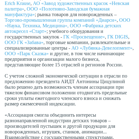
Erich Krause
,
АО «Завод художественных красок «Невская
палитра»
,
ООО «Полотняно-Заводская бумажная
мануфактура»
; рынка товаров для новорожденных –
Торгово-промышленная группа компаний «Диарси»
,
ООО
«Наука, Техника, Медицина»,
ООО «Фабрика детских
автокресел «Старт»
; учебного оборудования и
государственных закупок -
ГК «Просвещение»
,
ГК DIGIS
,
ООО ГК «Забава»
, торговые компании, развлекательные и
специализированные центры -
АО «Лубянка-Девелопмент»
,
ООО «Парк Сказка»
и другие, в том числе начинающие
предприятия и организации малого бизнеса,
представляющие более 15 отраслей и регионов России.
С учетом сложной экономической ситуации в отрасли по
предложению президента АИДТ Антонины Цицулиной
было решено дать возможность членам ассоциации при
тяжелом финансовом положении отодвигать предельные
сроки уплаты ежегодного членского взноса и снижать
размер ежемесячной индексации.
«Ассоциация смогла объединить интересы
разнонаправленной индустрии детских товаров –
производителей пустышек и другой продукции для
новорожденных, игрушек, станков, анимации...
Взаимодействие с государственными структурами,