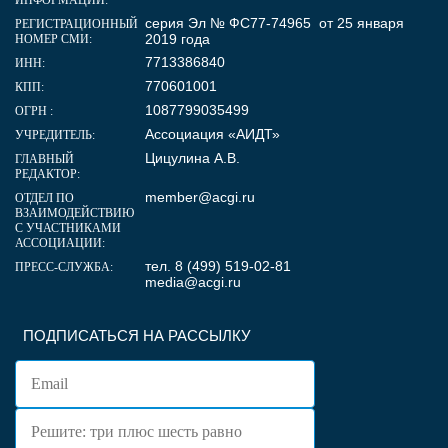
серия Эл № ФС77-74965 от 25 января
РЕГИСТРАЦИОННЫЙ
2019 года
НОМЕР СМИ:
7713386840
ИНН:
770601001
КПП:
1087799035499
ОГРН :
Ассоциация «АИДТ»
УЧРЕДИТЕЛЬ:
Цицулина А.В.
ГЛАВНЫЙ
РЕДАКТОР:
member@acgi.ru
ОТДЕЛ ПО
ВЗАИМОДЕЙСТВИЮ
С УЧАСТНИКАМИ
АССОЦИАЦИИ:
тел. 8 (499) 519-02-81
ПРЕСС-СЛУЖБА:
media@acgi.ru
ПОДПИСАТЬСЯ НА РАССЫЛКУ