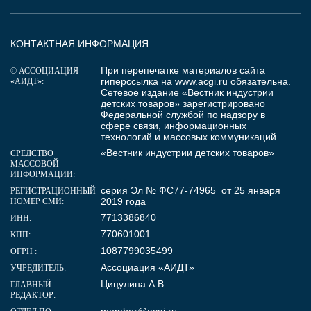
КОНТАКТНАЯ ИНФОРМАЦИЯ
При перепечатке материалов сайта
© АССОЦИАЦИЯ
гиперссылка на
www.acgi.ru
обязательна.
«АИДТ»:
Сетевое издание «Вестник индустрии
детских товаров» зарегистрировано
Федеральной службой по надзору в
сфере связи, информационных
технологий и массовых коммуникаций
«Вестник индустрии детских товаров»
СРЕДСТВО
МАССОВОЙ
ИНФОРМАЦИИ:
серия Эл № ФС77-74965 от 25 января
РЕГИСТРАЦИОННЫЙ
2019 года
НОМЕР СМИ:
7713386840
ИНН:
770601001
КПП:
1087799035499
ОГРН :
Ассоциация «АИДТ»
УЧРЕДИТЕЛЬ:
Цицулина А.В.
ГЛАВНЫЙ
РЕДАКТОР: