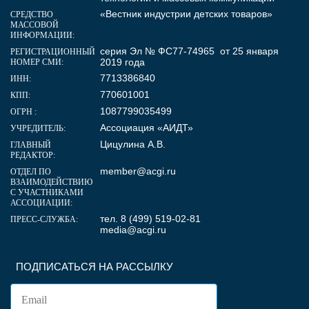
«Вестник индустрии детских товаров»
СРЕДСТВО
МАССОВОЙ
ИНФОРМАЦИИ:
серия Эл № ФС77-74965 от 25 января
РЕГИСТРАЦИОННЫЙ
2019 года
НОМЕР СМИ:
7713386840
ИНН:
770601001
КПП:
1087799035499
ОГРН :
Ассоциация «АИДТ»
УЧРЕДИТЕЛЬ:
Цицулина А.В.
ГЛАВНЫЙ
РЕДАКТОР:
member@acgi.ru
ОТДЕЛ ПО
ВЗАИМОДЕЙСТВИЮ
С УЧАСТНИКАМИ
АССОЦИАЦИИ:
тел. 8 (499) 519-02-81
ПРЕСС-СЛУЖБА:
media@acgi.ru
ПОДПИСАТЬСЯ НА РАССЫЛКУ