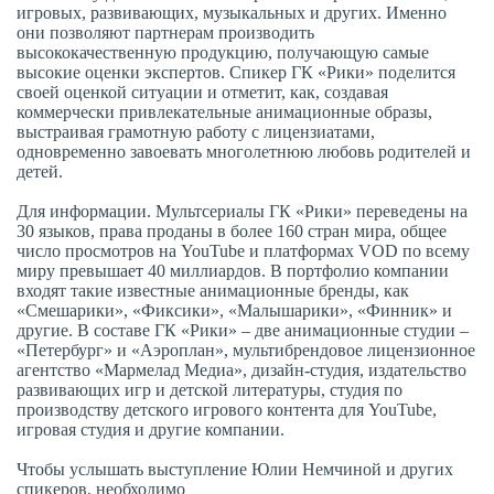
игровых, развивающих, музыкальных и других. Именно
они позволяют партнерам производить
высококачественную продукцию, получающую самые
высокие оценки экспертов. Спикер ГК «Рики» поделится
своей оценкой ситуации и отметит, как, создавая
коммерчески привлекательные анимационные образы,
выстраивая грамотную работу с лицензиатами,
одновременно завоевать многолетнюю любовь родителей и
детей.
Для информации. Мультсериалы ГК «Рики» переведены на
30 языков, права проданы в более 160 стран мира, общее
число просмотров на YouTube и платформах VOD по всему
миру превышает 40 миллиардов. В портфолио компании
входят такие известные анимационные бренды, как
«Смешарики», «Фиксики», «Малышарики», «Финник» и
другие. В составе ГК «Рики» – две анимационные студии –
«Петербург» и «Аэроплан», мультибрендовое лицензионное
агентство «Мармелад Медиа», дизайн-студия, издательство
развивающих игр и детской литературы, студия по
производству детского игрового контента для YouTube,
игровая студия и другие компании.
Чтобы услышать выступление Юлии Немчиной и других
спикеров, необходимо