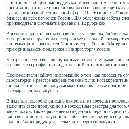
спортивного оборудования, детской и школьной мебели и мн
воспитания, которые ориентированы на оснащение детских яс
вузов, организаций социальной сферы. На страницах «Навиг
бизнеса из всех регионов России. Для облегчения работы сп
производители систематизированы в 12 рубриках.
В издании представлены справочные материалы, библиотека
электронных справочных ресурсов Федеральной государств
системы промышленности Минпромторга России. Материалы
при официальной поддержке Минпромторга России.
Контрактные управляющие, занимающиеся закупками товаров
о проверке сертификатов и деклараций, что позволит исключ
Производители найдут информацию о том, как проверить обл
лаборатории в реестре аккредитованных лиц Росаккредитаци
оценке соответствия выпускаемых товаров. Также полезной 
государственных закупках.
В издании подробно описано как войти в перечень произво
включить свою продукцию в необходимые реестры для того, 
заказчиками. Также размещены сведения о перечнях средств
направленности, продукции для обеспечения детей в социал
рынки сбыта продукции, в том числе через госзакупки.