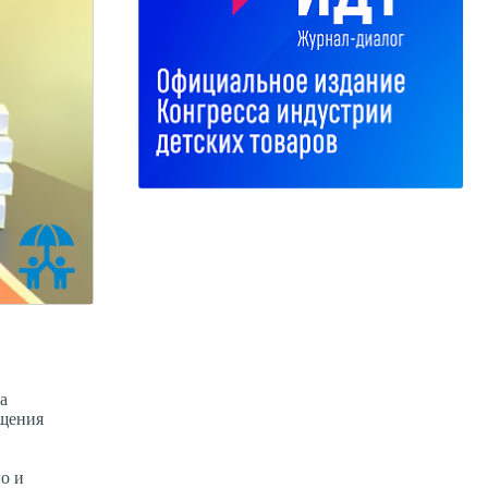
а
ащения
о и