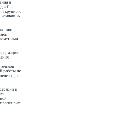
ения и
еджей и
о и крупного
и компании-
зованию
нной
домствами
информацию
дения.
ательной
й работы по
енения при
дерации и
ыми
нной
ит расширить