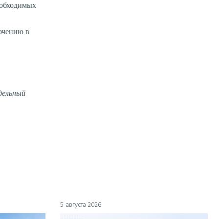
еобходимых
ючению в
дельный
5 августа 2026