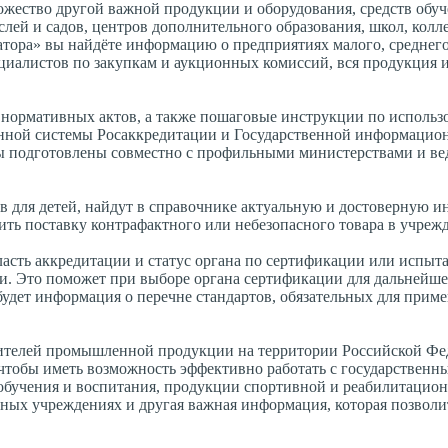
ожество другой важной продукции и оборудования, средств обуч
лей и садов, центров дополнительного образования, школ, колл
атора» вы найдёте информацию о предприятиях малого, среднег
ециалистов по закупкам и аукционных комиссий, вся продукция 
 нормативных актов, а также пошаговые инструкции по исполь
енной системы Росаккредитации и Государственной информацио
 подготовлены совместно с профильными министерствами и ве
 для детей, найдут в справочнике актуальную и достоверную 
ить поставку контрафактного или небезопасного товара в учреж
асть аккредитации и статус органа по сертификации или испыт
и. Это поможет при выборе органа сертификации для дальнейше
будет информация о перечне стандартов, обязательных для прим
дителей промышленной продукции на территории Российской Фе
чтобы иметь возможность эффективно работать с государственн
 обучения и воспитания, продукции спортивной и реабилитацио
ьных учреждениях и другая важная информация, которая позвол