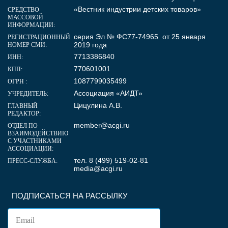
«Вестник индустрии детских товаров»
СРЕДСТВО
МАССОВОЙ
ИНФОРМАЦИИ:
серия Эл № ФС77-74965 от 25 января
РЕГИСТРАЦИОННЫЙ
2019 года
НОМЕР СМИ:
7713386840
ИНН:
770601001
КПП:
1087799035499
ОГРН :
Ассоциация «АИДТ»
УЧРЕДИТЕЛЬ:
Цицулина А.В.
ГЛАВНЫЙ
РЕДАКТОР:
member@acgi.ru
ОТДЕЛ ПО
ВЗАИМОДЕЙСТВИЮ
С УЧАСТНИКАМИ
АССОЦИАЦИИ:
тел. 8 (499) 519-02-81
ПРЕСС-СЛУЖБА:
media@acgi.ru
ПОДПИСАТЬСЯ НА РАССЫЛКУ