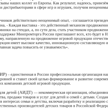
зывы наших коллег из Европы. Как результат, надеюсь, привезём
и дистрибьюторами в сфере игр и игрушек, получим неоценимы
ечников действительно неоценимый опыт,
- соглашается президе
ина
, -
Каждая выставка - это действенный механизм продвижения
овинки на стендах, а, по сути дела, стать участником продвижен
оддержке Минпромторга России приглашают всех, кто будет в 
амму, направленную на продвижение игровой продукции отечест
укция имеет высокое качество, инновационную составляющую и
авная задача повысить ее узнаваемость».
АИР)
– единственная в России профессиональная организация н
 уровней и ставит своей целью формирование и развитие соврем
их компаниях детской игровой продукции.
 для детей (АИДТ)
— некоммерческая организация, объединяю
ва, продажи товаров и услуг для детей и семей с детьми. Создан
 в интересах семьи и детства, включая разработку и реализацию
ественных производителей детских товаров в Российской Федер