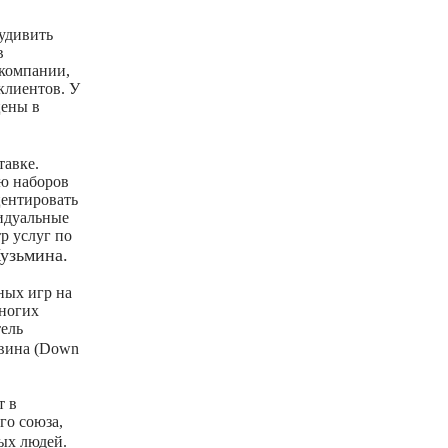
 удивить
в
 компании,
клиентов. У
цены в
тавке.
ию наборов
центировать
идуальные
р услуг по
узьмина.
ных игр на
ногих
тель
авина (Down
т в
ого
союза
,
вых людей.