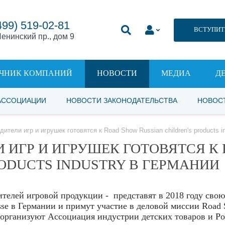
499) 519-02-81
ВСТУПИТ
енинский пр., дом 9
ЧНИК КОМПАНИЙ
НОВОСТИ
МЕДИА
Д
АССОЦИАЦИИ
НОВОСТИ ЗАКОНОДАТЕЛЬСТВА
НОВОС
ители игр и игрушек готовятся к Road Show Russian children's products i
 ИГР И ИГРУШЕК ГОТОВЯТСЯ К
RODUCTS INDUSTRY В ГЕРМАНИИ
ителей игровой продукции - представят в 2018 году свою
se в Германии и примут участие в деловой миссии Road
тно организуют Ассоциация индустрии детских товаров и Р