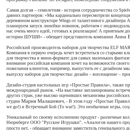
Cамая долгая – семилетняя - история сотрудничества со Sp
давних партнеров:
«Мы кардинально пересмотрели концепцию
деревянном конструкторе Wings от талантливого дизайнера
планируем запуск линейки новинок, работаем с индивидуаль
нас очень много идей, готовых к реализации! А приятным д
Анна 
истории ШУШИ»
- обещает представитель компании
Российский производитель наборов для творчества ELF MAR
Компания в первую очередь хочет встретиться со старыми кл
для творчества в мини-формате для самых маленьких фанта
внимание российская компания хочет на возможности своег
пожелания клиентов, например, выпустить ее с дизайном зак
выпуску наборов для творчества: дизайн – воплощение – прои
Дизайн-студия настольных игр «Простые Правила», также пр
международный рынок.
«На выставке запланированы встре
других стран, уже высоко оценивших механизмы российских и
Мария Малашевич
студии
, -
В этом году «Простые Правил
we go!) и Встречный Бой (To war!). Это необычные игры, со
Уникальный по своему исполнению продукт - различные кол
Нюрнберге ООО "Русские Игрушки".
«Аналогов нашего прод
просто нет,
- обращает внимание заместитель генерального д