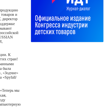
 продукцию
 товаров и
, директор
оддержке
крывают
 российской
RUSSIAN
И,
ции. К
угих стран!
транными
ка была
», «Зодчие»
 «Spyfall/
«Теперь мы
кая
,
оду
компьютерную