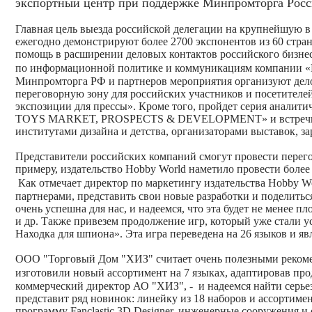
экспортный центр при поддержке Минпромторга Росс
Главная цель выезда российской делегации на крупнейшую 
ежегодно демонстрируют более 2700 экспонентов из 60 стран
помощь в расширении деловых контактов российского бизне
по информационной политике и коммуникациям компании «
Минпромторга РФ и партнеров мероприятия организуют дел
переговорную зону для российских участников и посетителе
экспозиции для прессы». Кроме того, пройдет серия аналит
TOYS MARKET, PROSPECTS & DEVELOPMENT» и встречи с
институтами дизайна и детства, организаторами выставок, 
Представители российских компаний смогут провести перего
примеру, издательство Hobby World наметило провести более
Как отмечает директор по маркетингу издательства Hobby W
партнерами, представить свои новые разработки и поделитьс
очень успешна для нас, и надеемся, что эта будет не менее 
и др. Также привезем продолжение игр, который уже стали 
Находка для шпиона». Эта игра переведена на 26 языков и я
ООО "Торговый Дом "ХИЗ" считает очень полезными рекоме
изготовили новый ассортимент на 7 языках, адаптировав пр
коммерческий директор АО "ХИЗ", -
и надеемся найти серь
представит ряд новинок: линейку из 18 наборов и ассортим
программу Fanclastic 3D Designer, инженерные сооружения и