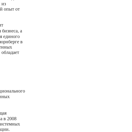
 из
й опыт от
нт
 бизнеса, а
ия единого
Нюрнберге в
венных
 обладает
ационального
енных
щая
а в 2008
 системных
ации.