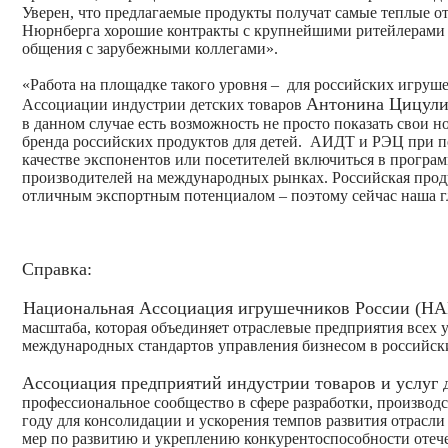
Уверен, что предлагаемые продукты получат самые теплые от
Нюрнберга хорошие контракты с крупнейшими ритейлерами 
общения с зарубежными коллегами».
«Работа на площадке такого уровня – для российских игруш
Антонина Цицул
Ассоциации индустрии детских товаров
в данном случае есть возможность не просто показать свои н
бренда российских продуктов для детей. АИДТ и РЭЦ при п
качестве экспонентов или посетителей включиться в прогр
производителей на международных рынках. Российская прод
отличным экспортным потенциалом – поэтому сейчас наша гл
Справка:
Национальная Ассоциация игрушечников России (Н
масштаба, которая объединяет отраслевые предприятия всех
международных стандартов управления бизнесом в российск
Ассоциация предприятий индустрии товаров и услуг
профессиональное сообщество в сфере разработки, производст
году для консолидации и ускорения темпов развития отрасли
мер по развитию и укреплению конкурентоспособности отеч