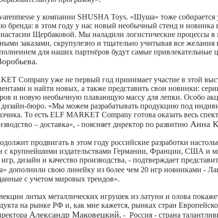
ielwarenmesse у компании SHUSHA Toys. «Шуша» тоже собирается
 бренда: в этом году у нас новый необычный стенд и новинка 
 Анастасии Щербаковой. Мы наладили логистические процессы в
ными заказами, скрупулезно и тщательно учитывая все желания 
ополнением для наших партнёров будут самые привлекательные 
Воробьева
.
KET Company уже не первый год принимает участие в этой выс
иентами и найти новых, а также представить свои новинки: сер
зеров и новую необычную плавающую массу для лепки. Особо ак
о дизайн-бюро.
«Мы можем разрабатывать продукцию под индив
азчика. То есть ELF MARKET Company готова оказать весь спект
Анна К
зводство – доставка»,
- поясняет директор по развитию
одолжит продвигать в этом году российские разработки настоль
чи с крупнейшими издательствами Германии, Франции, США и м
гр, дизайн и качество производства,
- подтверждает представи
а» дополнили свою линейку из более чем 20 игр новинками - Л
зданные с учетом мировых трендов».
лекции литых металлических игрушек из латуни и олова покаже
укта на рынке РФ и, как мне кажется, рынках стран Европейск
Александр Маковецкий
иректора
, -
Россия - страна талантли