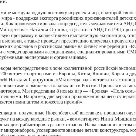
ии.
в мире международную выставку игрушек и игр, в которой свою
 мира - поддержка экспорта российских производителей детских
са. Как прокомментировала сопредседатель медиакомитета АИДТ
Наталья Орлова
Мир детства»
, «Для этого АИДТ и РЭЦ при п
овую программу и коллективную выставочную экспозицию, от
й выставки, а также проведут презентацию ключевых продуктов
ических докладов о российском рынке на бизнес-конференции «
 международными ассоциациями, специализированными СМ
зарубежными экспертами и организациями.
воры непосредственно в зоне коллективной российской экспози
 200 встреч с партнерами из Европы, Китая, Японии, Кореи и др
Наталья Супрунюк
orld
,
«Мы всегда рады встретиться с инос
я новостями о рынке настольных игр в России. Прошлая выстав
плодотворна. Мы представим 8 новых игр — «Бронза», «Ноль семь
успешными. Например, две версии продолжения нашего суперхита
вляется номинантом множества премий».
ндации, полученные Нюренбергской выставке в прошлом году:
Нина Мышанс
одукт на международные рынки,
- комментирует
езных дистрибьюторов в разных странах. Наша компания в этом г
ент микронаборов, усовершенствованные детали конструктора, 
 образовательную программу».