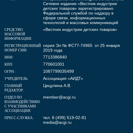
Сетевое издание «Вестник индустрии
детских товаров» зарегистрировано
Федеральной службой по надзору в
сфере связи, информационных
технологий и массовых коммуникаций
«Вестник индустрии детских товаров»
СРЕДСТВО
МАССОВОЙ
ИНФОРМАЦИИ:
серия Эл № ФС77-74965 от 25 января
РЕГИСТРАЦИОННЫЙ
2019 года
НОМЕР СМИ:
7713386840
ИНН:
770601001
КПП:
1087799035499
ОГРН :
Ассоциация «АИДТ»
УЧРЕДИТЕЛЬ:
Цицулина А.В.
ГЛАВНЫЙ
РЕДАКТОР:
member@acgi.ru
ОТДЕЛ ПО
ВЗАИМОДЕЙСТВИЮ
С УЧАСТНИКАМИ
АССОЦИАЦИИ:
тел. 8 (499) 519-02-81
ПРЕСС-СЛУЖБА:
media@acgi.ru