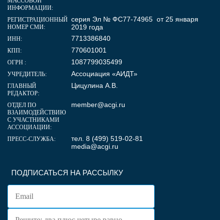
МАССОВОЙ
ИНФОРМАЦИИ:
серия Эл № ФС77-74965 от 25 января
РЕГИСТРАЦИОННЫЙ
2019 года
НОМЕР СМИ:
7713386840
ИНН:
770601001
КПП:
1087799035499
ОГРН :
Ассоциация «АИДТ»
УЧРЕДИТЕЛЬ:
Цицулина А.В.
ГЛАВНЫЙ
РЕДАКТОР:
member@acgi.ru
ОТДЕЛ ПО
ВЗАИМОДЕЙСТВИЮ
С УЧАСТНИКАМИ
АССОЦИАЦИИ:
тел. 8 (499) 519-02-81
ПРЕСС-СЛУЖБА:
media@acgi.ru
ПОДПИСАТЬСЯ НА РАССЫЛКУ