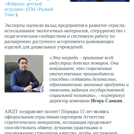
«Фабрику детской
игрушки»
(
ТМ «Рыжий
Тим»
).
Эксперты оценили вклад предприятия в развитие отрасли:
использование экологичных материалов, сотрудничество с
педагогическим сообществом и системную работу по
расширению доступного ассортимента развивающих
изделий для дошкольных учреждений.
«Эта награда – признание всей
индустрии детских товаров. Она
показывает, что современные
отечественные производители
способны создавать безопасные,
образовательно значимые продукты и
отвечать задачам государственной
социальной политики»,
- подчеркнул
директор компании
Игорь Санкин
.
АИДТ поздравляет коллег! Порядка 15 лет являясь
официальным отраслевым партнером Агентства
стратегических инициатив, ассоциация продолжает
способствовать обмену лучшими практиками и
продвижению стандартов качества, чтобы достижения