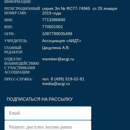
ИНФОРМАЦИИ:
серия Эл № ФС77-74965 от 25 января
РЕГИСТРАЦИОННЫЙ
2019 года
НОМЕР СМИ:
7713386840
ИНН:
770601001
КПП:
1087799035499
ОГРН :
Ассоциация «АИДТ»
УЧРЕДИТЕЛЬ:
Цицулина А.В.
ГЛАВНЫЙ
РЕДАКТОР:
member@acgi.ru
ОТДЕЛ ПО
ВЗАИМОДЕЙСТВИЮ
С УЧАСТНИКАМИ
АССОЦИАЦИИ:
тел. 8 (499) 519-02-81
ПРЕСС-СЛУЖБА:
media@acgi.ru
ПОДПИСАТЬСЯ НА РАССЫЛКУ