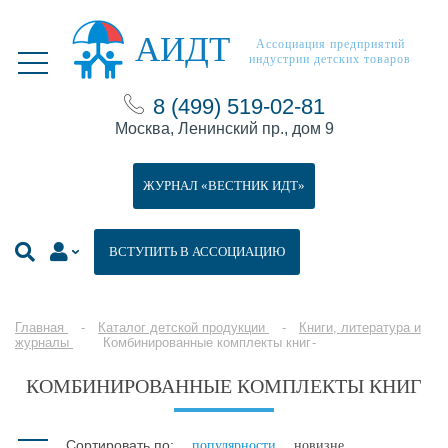
АИДТ
Ассоциация предприятий
индустрии детских товаров
8 (499) 519-02-81
Москва, Ленинский пр., дом 9
ЖУРНАЛ «ВЕСТНИК ИДТ»
ВСТУПИТЬ В АССОЦИАЦИЮ
Главная
Каталог детской продукции
Книги, литература и
журналы
Комбинированные комплекты книг
КОМБИНИРОВАННЫЕ КОМПЛЕКТЫ КНИГ
Сортировать по:
популярности
новизне