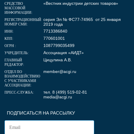
«Вестник индустрии детских товаров»
СРЕДСТВО
МАССОВОЙ
ИНФОРМАЦИИ:
серия Эл № ФС77-74965 от 25 января
РЕГИСТРАЦИОННЫЙ
2019 года
НОМЕР СМИ:
7713386840
ИНН:
770601001
КПП:
1087799035499
ОГРН :
Ассоциация «АИДТ»
УЧРЕДИТЕЛЬ:
Цицулина А.В.
ГЛАВНЫЙ
РЕДАКТОР:
member@acgi.ru
ОТДЕЛ ПО
ВЗАИМОДЕЙСТВИЮ
С УЧАСТНИКАМИ
АССОЦИАЦИИ:
тел. 8 (499) 519-02-81
ПРЕСС-СЛУЖБА:
media@acgi.ru
ПОДПИСАТЬСЯ НА РАССЫЛКУ