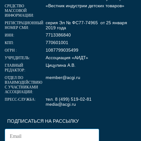
«Вестник индустрии детских товаров»
СРЕДСТВО
МАССОВОЙ
ИНФОРМАЦИИ:
серия Эл № ФС77-74965 от 25 января
РЕГИСТРАЦИОННЫЙ
2019 года
НОМЕР СМИ:
7713386840
ИНН:
770601001
КПП:
1087799035499
ОГРН :
Ассоциация «АИДТ»
УЧРЕДИТЕЛЬ:
Цицулина А.В.
ГЛАВНЫЙ
РЕДАКТОР:
member@acgi.ru
ОТДЕЛ ПО
ВЗАИМОДЕЙСТВИЮ
С УЧАСТНИКАМИ
АССОЦИАЦИИ:
тел. 8 (499) 519-02-81
ПРЕСС-СЛУЖБА:
media@acgi.ru
ПОДПИСАТЬСЯ НА РАССЫЛКУ