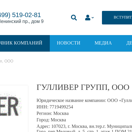
499) 519-02-81
ВСТУПИТ
енинский пр., дом 9
ЧНИК КОМПАНИЙ
НОВОСТИ
МЕДИА
Д
пп, ООО
ГУЛЛИВЕР ГРУПП, ООО
Юридическое название компании:
ООО «Гулли
ИНН:
7719499254
Регион:
Москва
Город:
Москва
Адрес:
107023, г. Москва, вн.тер.г. Муницип
Гора, пер Медовый, д. 5, стр. 1, этаж 1 ПОМ 21