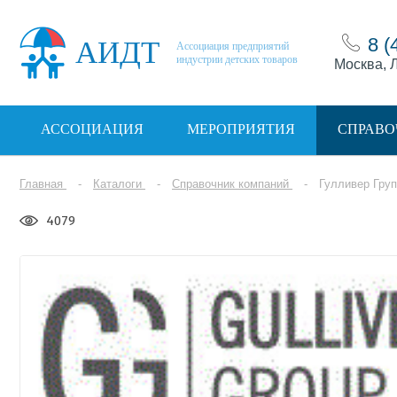
8 (
АИДТ
Ассоциация предприятий
индустрии детских товаров
Москва, Л
АССОЦИАЦИЯ
МЕРОПРИЯТИЯ
СПРАВО
Главная
Каталоги
Справочник компаний
Гулливер Гру
4079