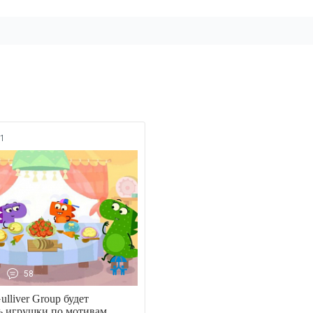
1
58
lliver Group будет
ь игрушки по мотивам