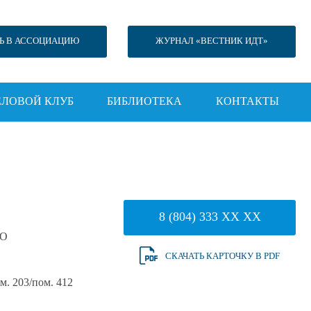
Ь В АССОЦИАЦИЮ
ЖУРНАЛ «ВЕСТНИК ИДТ»
ЕЛОВОЙ КЛУБ
БИБЛИОТЕКА
КОНТАКТЫ
8 (804) 333 XX XX
ОО
СКАЧАТЬ КАРТОЧКУ В PDF
ом. 203/пом. 412