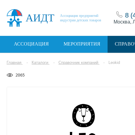
8 (
АИДТ
Ассоциация предприятий
индустрии детских товаров
Москва, Л
АССОЦИАЦИЯ
МЕРОПРИЯТИЯ
СПРАВО
Главная
Каталоги
Справочник компаний
Leokid
2065