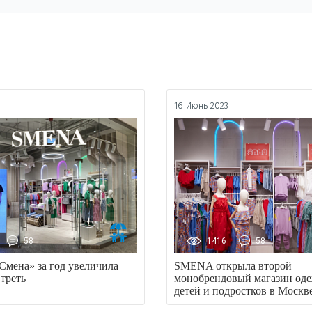
3
16 Июнь 2023
58
1416
58
Смена» за год увеличила
SMENA открыла второй
треть
монобрендовый магазин од
детей и подростков в Москв