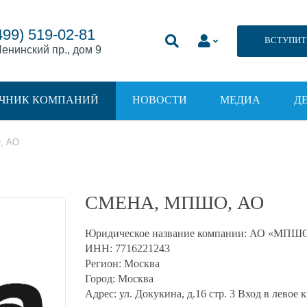
499) 519-02-81
ВСТУПИТ
енинский пр., дом 9
ЧНИК КОМПАНИЙ
НОВОСТИ
МЕДИА
Д
, АО
СМЕНА, МПШО, АО
Юридическое название компании:
АО «МПШО
ИНН:
7716221243
Регион:
Москва
Город:
Москва
Адрес:
ул. Докукина, д.16 стр. 3 Вход в левое 