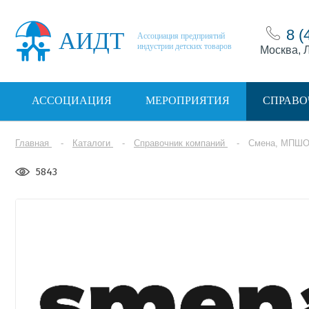
8 (
АИДТ
Ассоциация предприятий
индустрии детских товаров
Москва, Л
АССОЦИАЦИЯ
МЕРОПРИЯТИЯ
СПРАВО
Главная
Каталоги
Справочник компаний
Смена, МПШО
5843