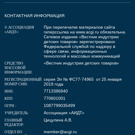
КОНТАКТНАЯ ИНФОРМАЦИЯ
При перепечатке материалов сайта
© АССОЦИАЦИЯ
гиперссылка на
www.acgi.ru
обязательна.
«АИДТ»:
Сетевое издание «Вестник индустрии
детских товаров» зарегистрировано
Федеральной службой по надзору в
сфере связи, информационных
технологий и массовых коммуникаций
«Вестник индустрии детских товаров»
СРЕДСТВО
МАССОВОЙ
ИНФОРМАЦИИ:
серия Эл № ФС77-74965 от 25 января
РЕГИСТРАЦИОННЫЙ
2019 года
НОМЕР СМИ:
7713386840
ИНН:
770601001
КПП:
1087799035499
ОГРН :
Ассоциация «АИДТ»
УЧРЕДИТЕЛЬ:
Цицулина А.В.
ГЛАВНЫЙ
РЕДАКТОР:
member@acgi.ru
ОТДЕЛ ПО