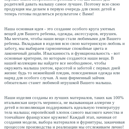
родителей давать малышу самое лучшее. Поэтому всю свою
продукция мы делаем в первую очередь для своих детей и
теперь готовы поделиться результатом с Вами!
Наша основная идея - это создание особого круга уютных
вещей для Вашего ребенка, одежды, аксессуаров, игрушек.
Мы мечтаем, чтобы наши вещи стали любимыми для Вашего
ребенка. Вкладывая в изделия всю свою материнскую любовь и
заботу, мы выбираем гармоничные спокойные цвета и
лаконичный дизайн. Изысканность и функциональность - вот
основные критерии, по которым создаются наши вещи. В
нашей коллекции вы найдете все необходимое, чтобы
окружить малыша уютом, красотой и заботой с первых дней
жизни: будь то нежнейший пледик, повседневная одежда или
наряд для особого случая. А наш фирменный зайчик
обязательно станет любимой игрушкой Вашего малыша.
Наши изделия созданы из лучших материалов, таких как 100%
итальянская шерсть мериноса, не вызывающая аллергии у
детей и позволяющая поддерживать идеальную температуру
тела малыша; европейский хлопок самого высокого качества и
тончайшее французское кружево! Каждый этап, начиная от
создания модели, выбора материалов и фурнитуры, заканчивая
процессом производства и реализации мы отслеживаем лично!