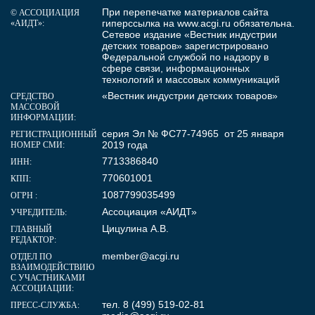
При перепечатке материалов сайта
© АССОЦИАЦИЯ
гиперссылка на
www.acgi.ru
обязательна.
«АИДТ»:
Сетевое издание «Вестник индустрии
детских товаров» зарегистрировано
Федеральной службой по надзору в
сфере связи, информационных
технологий и массовых коммуникаций
«Вестник индустрии детских товаров»
СРЕДСТВО
МАССОВОЙ
ИНФОРМАЦИИ:
серия Эл № ФС77-74965 от 25 января
РЕГИСТРАЦИОННЫЙ
2019 года
НОМЕР СМИ:
7713386840
ИНН:
770601001
КПП:
1087799035499
ОГРН :
Ассоциация «АИДТ»
УЧРЕДИТЕЛЬ:
Цицулина А.В.
ГЛАВНЫЙ
РЕДАКТОР:
member@acgi.ru
ОТДЕЛ ПО
ВЗАИМОДЕЙСТВИЮ
С УЧАСТНИКАМИ
АССОЦИАЦИИ:
тел. 8 (499) 519-02-81
ПРЕСС-СЛУЖБА: