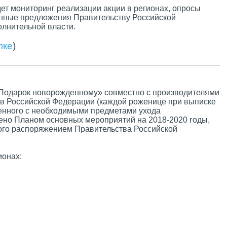
ет мониторинг реализации акции в регионах, опросы
анные предложения Правительству Российской
лнительной власти.
лке
)
«Подарок новорожденному» совместно с производителями
в Российской Федерации (каждой роженице при выписке
енного с необходимыми предметами ухода
ено Планом основных мероприятий на 2018-2020 годы,
ого распоряжением Правительства Российской
ионах: