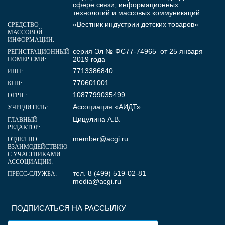
сфере связи, информационных
технологий и массовых коммуникаций
«Вестник индустрии детских товаров»
СРЕДСТВО
МАССОВОЙ
ИНФОРМАЦИИ:
серия Эл № ФС77-74965 от 25 января
РЕГИСТРАЦИОННЫЙ
2019 года
НОМЕР СМИ:
7713386840
ИНН:
770601001
КПП:
1087799035499
ОГРН :
Ассоциация «АИДТ»
УЧРЕДИТЕЛЬ:
Цицулина А.В.
ГЛАВНЫЙ
РЕДАКТОР:
member@acgi.ru
ОТДЕЛ ПО
ВЗАИМОДЕЙСТВИЮ
С УЧАСТНИКАМИ
АССОЦИАЦИИ:
тел. 8 (499) 519-02-81
ПРЕСС-СЛУЖБА:
media@acgi.ru
ПОДПИСАТЬСЯ НА РАССЫЛКУ